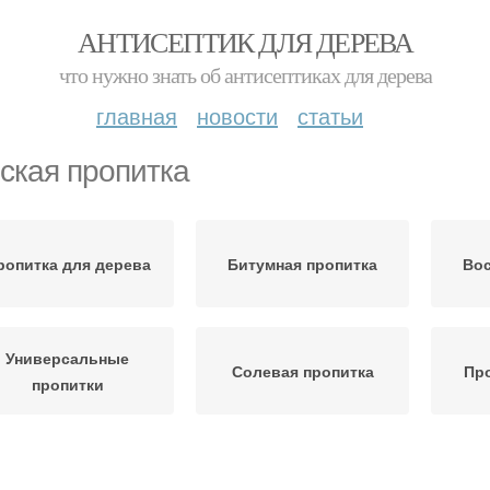
АНТИСЕПТИК ДЛЯ ДЕРЕВА
что нужно знать об антисептиках для дерева
главная
новости
статьи
ская пропитка
ропитка для дерева
Битумная пропитка
Вос
Универсальные
Солевая пропитка
Про
пропитки
асляные пропитки
Пропитки на основе