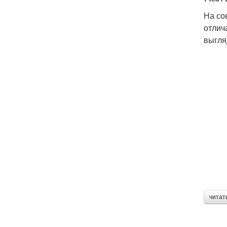
На со
отлич
выгля
читат