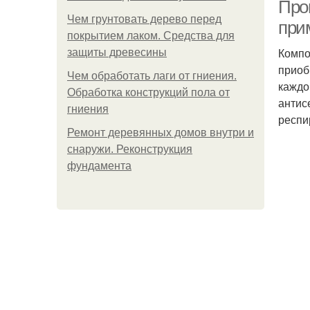
Проп
Чем грунтовать дерево перед
при
покрытием лаком. Средства для
Компо
защиты древесины
приоб
Чем обработать лаги от гниения.
каждо
Обработка конструкций пола от
антис
гниения
респи
Ремонт деревянных домов внутри и
снаружи. Реконструкция
фундамента