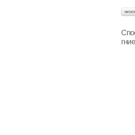
читат
Спо
гние