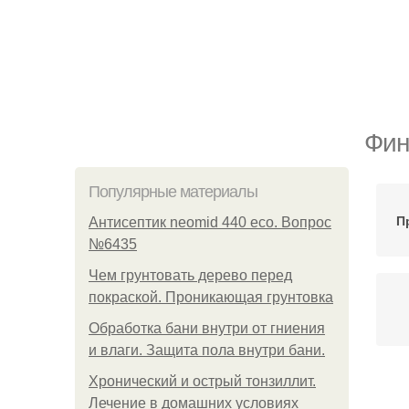
Фин
Популярные материалы
П
Антисептик neomid 440 eco. Вопрос
№6435
Чем грунтовать дерево перед
покраской. Проникающая грунтовка
Обработка бани внутри от гниения
и влаги. Защита пола внутри бани.
Хронический и острый тонзиллит.
М
Лечение в домашних условиях