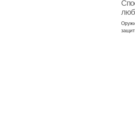
Спо
люб
Оружи
защит