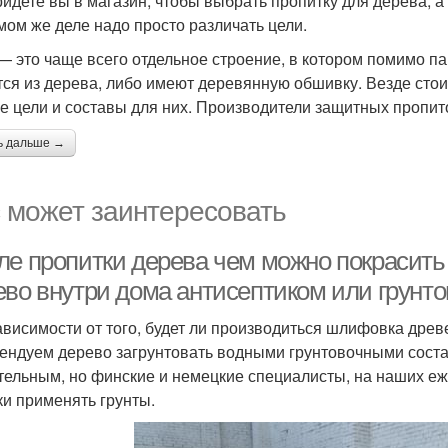
ридете вы в магазин, чтобы выбрать пропитку для дерева, а 
мом же деле надо просто различать цели.
— это чаще всего отдельное строение, в котором помимо па
тся из дерева, либо имеют деревянную обшивку. Везде стои
е цели и составы для них. Производители защитных пропи
ь дальше →
 может заинтересовать
ле пропитки дерева чем можно покрасить 
ево внутри дома антисептиком или грунт
ависимости от того, будет ли производиться шлифовка древ
ендуем дерево загрунтовать водными грунтовочными соста
тельным, но финские и немецкие специалисты, на наших е
ки применять грунты.