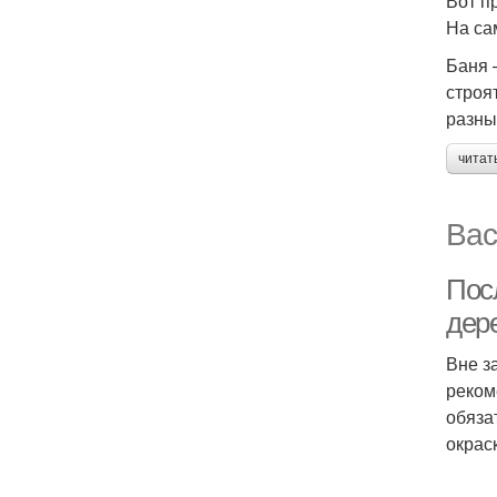
Вот п
На са
Баня 
строя
разны
читат
Вас
Пос
дер
Вне з
реком
обяза
окрас