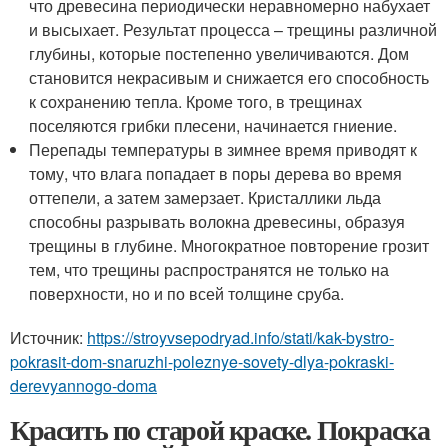
что древесина периодически неравномерно набухает
и высыхает. Результат процесса – трещины различной
глубины, которые постепенно увеличиваются. Дом
становится некрасивым и снижается его способность
к сохранению тепла. Кроме того, в трещинах
поселяются грибки плесени, начинается гниение.
Перепады температуры в зимнее время приводят к
тому, что влага попадает в поры дерева во время
оттепели, а затем замерзает. Кристаллики льда
способны разрывать волокна древесины, образуя
трещины в глубине. Многократное повторение грозит
тем, что трещины распространятся не только на
поверхности, но и по всей толщине сруба.
Источник:
https://stroyvsepodryad.info/stati/kak-bystro-
pokrasit-dom-snaruzhi-poleznye-sovety-dlya-pokraski-
derevyannogo-doma
Красить по старой краске. Покраска