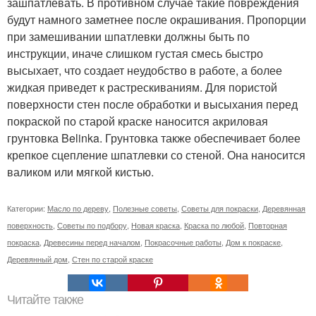
зашпатлевать. В противном случае такие повреждения
будут намного заметнее после окрашивания. Пропорции
при замешивании шпатлевки должны быть по
инструкции, иначе слишком густая смесь быстро
высыхает, что создает неудобство в работе, а более
жидкая приведет к растрескиваниям. Для пористой
поверхности стен после обработки и высыхания перед
покраской по старой краске наносится акриловая
грунтовка Belinka. Грунтовка также обеспечивает более
крепкое сцепление шпатлевки со стеной. Она наносится
валиком или мягкой кистью.
Категории:
Масло по дереву
,
Полезные советы
,
Советы для покраски
,
Деревянная
поверхность
,
Советы по подбору
,
Новая краска
,
Краска по любой
,
Повторная
покраска
,
Древесины перед началом
,
Покрасочные работы
,
Дом к покраске
,
Деревянный дом
,
Стен по старой краске
Читайте также