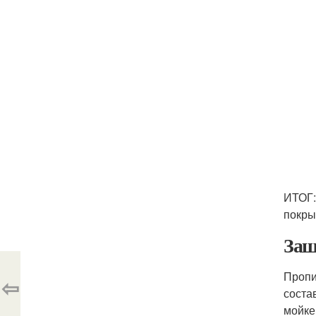
ИТОГ:
покры
Защ
Пропи
⇦
соста
мойке