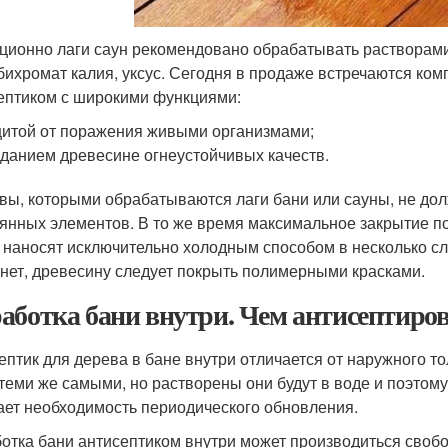
ционно лаги саун рекомендовано обрабатывать растворами,
 бихромат калия, уксус. Сегодня в продаже встречаются ко
ептиком с широкими функциями:
итой от поражения живыми организмами;
данием древесине огнеустойчивых качеств.
вы, которыми обрабатываются лаги бани или сауны, не дол
янных элементов. В то же время максимальное закрытие пор
 наносят исключительно холодным способом в несколько сл
нет, древесину следует покрыть полимерными красками.
аботка бани внутри. Чем антисептиро
ептик для дерева в бане внутри отличается от наружного 
 теми же самыми, но растворены они будут в воде и поэт
ает необходимость периодического обновления.
отка бани антисептиком внутри может производиться свобо