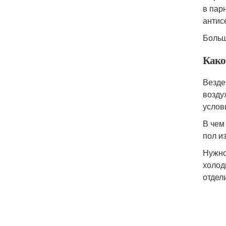
в пар
антис
Больш
Какой
Везде
возду
услов
В чем
пол и
Нужно
холод
отдел