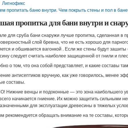
Лигнофикс
ем пропитать баню внутри. Чем покрыть стены и пол в бане
шая пропитка для бани внутри и снару
але для сруба бани снаружи лучше пропитка, сделанная в 
поверхностный слой бревна, что не есть хорошо для парног
яется и обшивается вагонкой . Если же стены будут зашиты 
сину следует считать наиболее защищенной от гнили и плес
бно о том, что она собой представляет, и какие составы там
ение антисептиков вручную, как уже говорилось, менее эф
ые составы.
! Нижние венцы и подоконные — это зона наибольшего ув
всего начинается гниение. Их можно защитить сильными 
азначенными для эксплуатации древесины в тяжелых услов
ом рекомендуется обращать внимание на те составы, котор