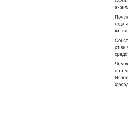
СОВЕТ
акрил
Поясн
года 
же ка
Собст
от вы
средс
Чем х
потом
Испол
фасад