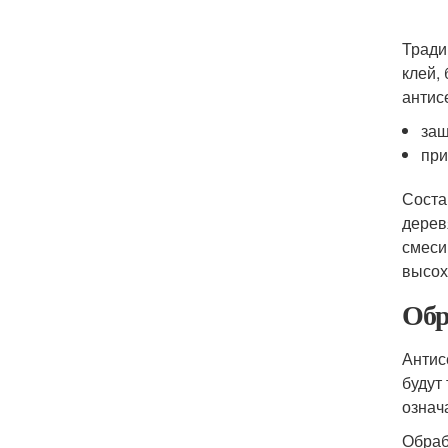
Тради
клей,
антис
защ
при
Соста
дерев
смеси
высох
Обр
Антис
будут
означ
Обраб