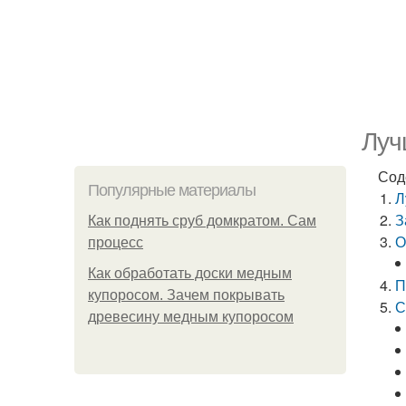
Луч
Сод
Популярные материалы
Л
З
Как поднять сруб домкратом. Сам
О
процесс
Как обработать доски медным
П
купоросом. Зачем покрывать
С
древесину медным купоросом