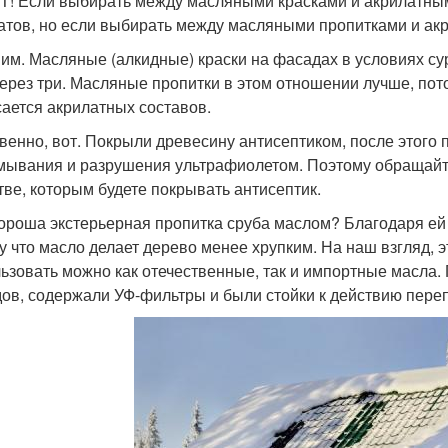
! Если выбирать между масляными красками и акрилатным
атов, но если выбирать между масляными пропитками и акри
им. Масляные (алкидные) краски на фасадах в условиях су
через три. Масляные пропитки в этом отношении лучше, пот
сается акрилатных составов.
венно, вот. Покрыли древесину антисептиком, после этого
мывания и разрушения ультрафиолетом. Поэтому обращайт
тве, которым будете покрывать антисептик.
ороша экстерьерная пропитка сруба маслом? Благодаря ей 
у что масло делает дерево менее хрупким. На наш взгляд, 
ьзовать можно как отечественные, так и импортные масла.
ов, содержали УФ-фильтры и были стойки к действию переп