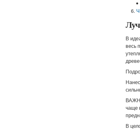
Ч
Луч
В иде
весь 
утепл
древе
Подро
Нанес
сильн
ВАЖНО
чаще 
предн
В цел