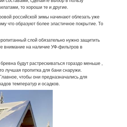
и составами, сделайте выбор в пользу
латами, то хороши те и другие.
ровой российской зимы начинают облезать уже
ому что образуют более эластичное покрытие. То
 пропитанный слой обязательно нужно защитить
е внимание на наличие УФ-фильтров в
бревна будут растрескиваться гораздо меньше ,
это лучшая пропитка для бани снаружи.
 Главное, чтобы они предназначались для
адов температур и осадков.