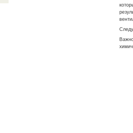
котор
резул
венти
Следу
Важно
химич