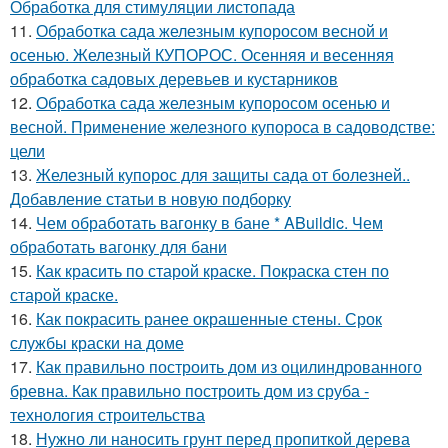
Обработка для стимуляции листопада
11.
Обработка сада железным купоросом весной и
осенью. Железный КУПОРОС. Осенняя и весенняя
обработка садовых деревьев и кустарников
12.
Обработка сада железным купоросом осенью и
весной. Применение железного купороса в садоводстве:
цели
13.
Железный купорос для защиты сада от болезней..
Добавление статьи в новую подборку
14.
Чем обработать вагонку в бане * ABuildic. Чем
обработать вагонку для бани
15.
Как красить по старой краске. Покраска стен по
старой краске.
16.
Как покрасить ранее окрашенные стены. Срок
службы краски на доме
17.
Как правильно построить дом из оцилиндрованного
бревна. Как правильно построить дом из сруба -
технология строительства
18.
Нужно ли наносить грунт перед пропиткой дерева