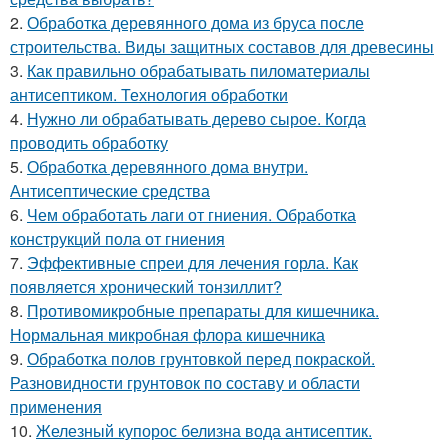
2.
Обработка деревянного дома из бруса после
строительства. Виды защитных составов для древесины
3.
Как правильно обрабатывать пиломатериалы
антисептиком. Технология обработки
4.
Нужно ли обрабатывать дерево сырое. Когда
проводить обработку
5.
Обработка деревянного дома внутри.
Антисептические средства
6.
Чем обработать лаги от гниения. Обработка
конструкций пола от гниения
7.
Эффективные спреи для лечения горла. Как
появляется хронический тонзиллит?
8.
Противомикробные препараты для кишечника.
Нормальная микробная флора кишечника
9.
Обработка полов грунтовкой перед покраской.
Разновидности грунтовок по составу и области
применения
10.
Железный купорос белизна вода антисептик.