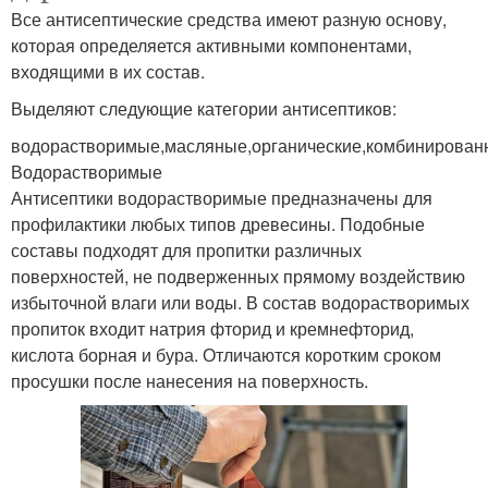
Все антисептические средства имеют разную основу,
которая определяется активными компонентами,
Антисептик перед
Антисептики для
входящими в их состав.
покраской
дерева
Выделяют следующие категории антисептиков:
водорастворимые,масляные,органические,комбинирован
Водорастворимые
Антисептик для сырой
Антисептики водорастворимые предназначены для
Антисептик для бруса
древесины
профилактики любых типов древесины. Подобные
составы подходят для пропитки различных
поверхностей, не подверженных прямому воздействию
избыточной влаги или воды. В состав водорастворимых
Разница между
Кожный антисептик
пропиток входит натрия фторид и кремнефторид,
антисептиком
кислота борная и бура. Отличаются коротким сроком
просушки после нанесения на поверхность.
Зимний антисептик
Антисептик для сруба