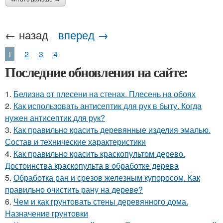
← назад
вперед →
1
2
3
4
Последние обновления на сайте:
1.
Белизна от плесени на стенах. Плесень на обоях
2.
Как использовать антисептик для рук в быту. Когда
нужен антисептик для рук?
3.
Как правильно красить деревянные изделия эмалью.
Состав и технические характеристики
4.
Как правильно красить краскопультом дерево.
Достоинства краскопульта в обработке дерева
5.
Обработка ран и срезов железным купоросом. Как
правильно очистить рану на дереве?
6.
Чем и как грунтовать стены деревянного дома.
Назначение грунтовки