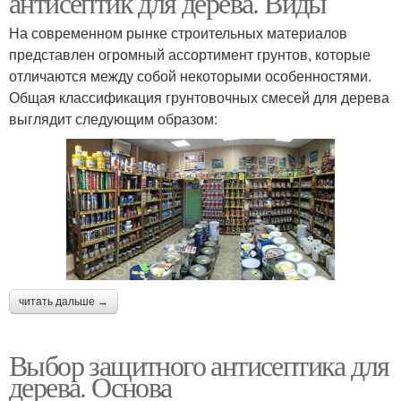
антисептик для дерева. Виды
На современном рынке строительных материалов
представлен огромный ассортимент грунтов, которые
отличаются между собой некоторыми особенностями.
Грунтовки для дерева
Защитный антисептик
Общая классификация грунтовочных смесей для дерева
выглядит следующим образом:
Антисептик из
Пропитки для дерева
железного купороса
Антисептик для рук
Антисептик на основе
читать дальше →
Выбор защитного антисептика для
Антисептики для
Антисептики для рук
дерева. Основа
древесины