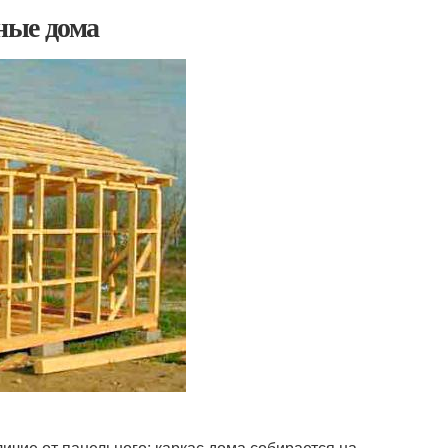
ные дома
ичие от панельного: каркас дома собирается на