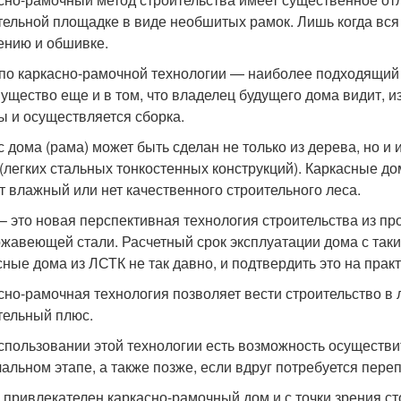
тельной площадке в виде необшитых рамок. Лишь когда вся 
ению и обшивке.
по каркасно-рамочной технологии — наиболее подходящий 
ущество еще и в том, что владелец будущего дома видит, из
ы и осуществляется сборка.
с дома (рама) может быть сделан не только из дерева, но и 
(легких стальных тонкостенных конструкций). Каркасные дом
т влажный или нет качественного строительного леса.
– это новая перспективная технология строительства из про
ржавеющей стали. Расчетный срок эксплуатации дома с таким
сные дома из ЛСТК не так давно, и подтвердить это на прак
сно-рамочная технология позволяет вести строительство в 
тельный плюс.
спользовании этой технологии есть возможность осуществ
чальном этапе, а также позже, если вдруг потребуется пере
 привлекателен каркасно-рамочный дом и с точки зрения с