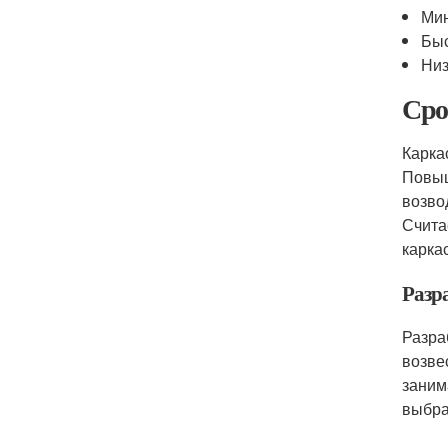
Мин
Быс
Низ
Сро
Карка
Повыш
возво
Счита
карка
Разр
Разра
возве
заним
выбра