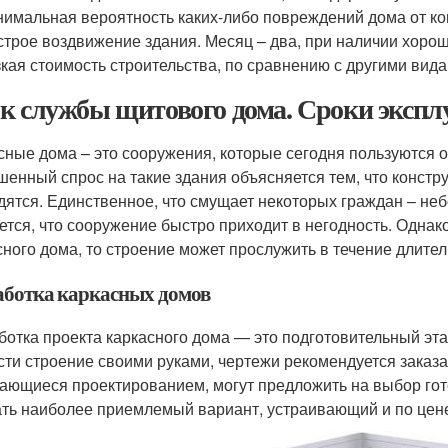
имальная вероятность каких-либо повреждений дома от кон
трое воздвижение здания. Месяц – два, при наличии хорош
кая стоимость строительства, по сравнению с другими вид
к службы щитового дома. Сроки экспл
сные дома – это сооружения, которые сегодня пользуются 
енный спрос на такие здания объясняется тем, что конст
дятся. Единственное, что смущает некоторых граждан – не
ется, что сооружение быстро приходит в негодность. Однак
сного дома, то строение может прослужить в течение длите
аботка каркасных домов
ботка проекта каркасного дома — это подготовительный эт
сти строение своими руками, чертежи рекомендуется заказ
ающиеся проектированием, могут предложить на выбор гот
ть наиболее приемлемый вариант, устраивающий и по цене,