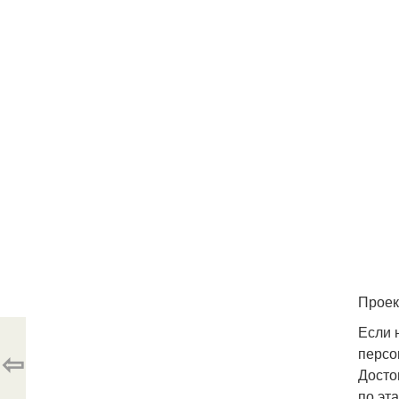
Проек
Если 
персо
⇦
Досто
по эт