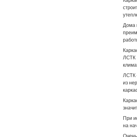
строи
утепл
Дома 
преим
работ
Карка
ЛСТК 
клима
ЛСТК 
из не
карка
Карка
значи
При и
на на
Очень