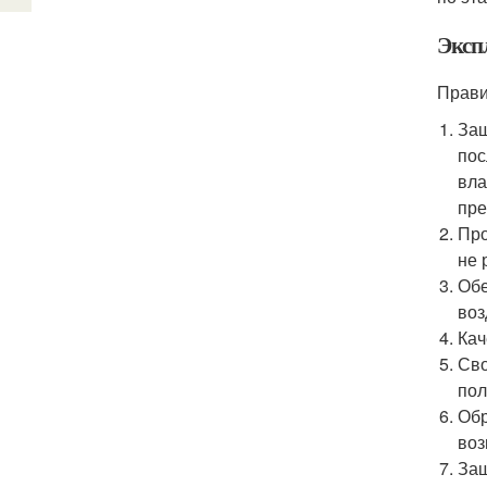
Эксп
Прави
Защ
пос
вла
пре
Про
не 
Обе
воз
Кач
Сво
пол
Обр
воз
Защ