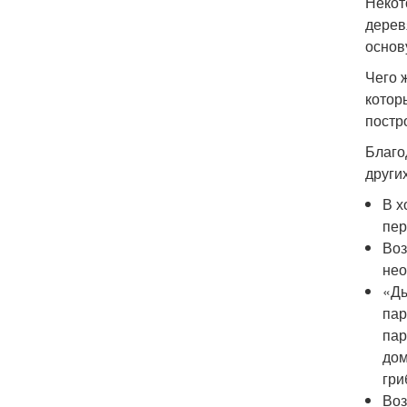
Некот
дерев
основ
Чего 
которы
постр
Благо
други
В х
пер
Воз
нео
«Ды
пар
пар
дом
гри
Воз