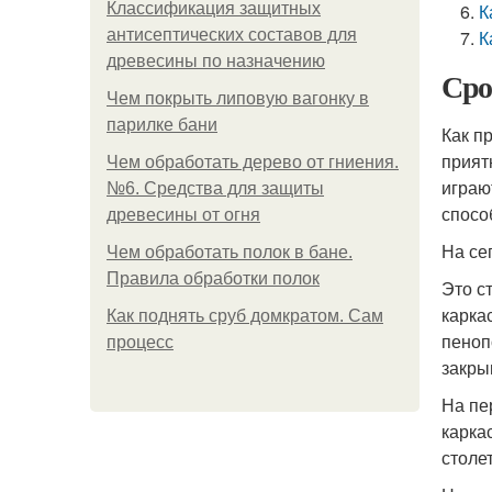
Классификация защитных
К
антисептических составов для
К
древесины по назначению
Сро
Чем покрыть липовую вагонку в
парилке бани
Как п
прият
Чем обработать дерево от гниения.
играю
№6. Средства для защиты
спосо
древесины от огня
На се
Чем обработать полок в бане.
Правила обработки полок
Это с
карка
Как поднять сруб домкратом. Сам
пеноп
процесс
закры
На пе
карка
столе