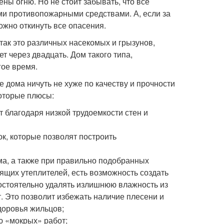
ны огню. Но не стоит забывать, что все
и противопожарными средствами. А, если за
ожно откинуть все опасения.
 так это различных насекомых и грызунов,
ет через двадцать. Дом такого типа,
гое время.
 дома ничуть не хуже по качеству и прочности
которые плюсы:
 благодаря низкой трудоемкости стен и
к, которые позволят построить
а, а также при правильно подобранных
щих утеплителей, есть возможность создать
остоятельно удалять излишнюю влажность из
. Это позволит избежать наличие плесени и
доровья жильцов;
ю «мокрых» работ;