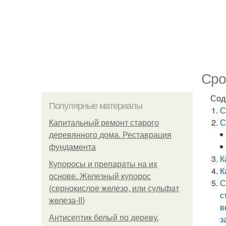
Сро
Сод
Популярные материалы
С
С
Капитальный ремонт старого
деревянного дома. Реставрация
фундамента
К
Купоросы и препараты на их
К
основе. Железный купорос
С
(сернокислое железо, или сульфат
с
железа-II)
в
Антисептик белый по дереву.
з