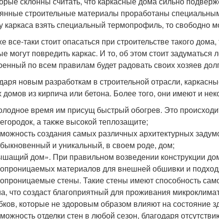
орые склонны считать, что каркасные дома сильно подверже
янные строительные материалы проработаны специальным
у каркаса взять специальный термопрофиль, то свободно м
же все-таки стоит опасаться при строительстве такого дома,
е могут повредить каркас. И то, об этом стоит задуматься л
оенный по всем правилам будет радовать своих хозяев дол
даря новым разработкам в строительной отрасли, каркасные
х домов из кирпича или бетона. Более того, они имеют и не
олодное время им присущ быстрый обогрев. Это происходит
егородок, а также высокой теплозащите;
можность создания самых различных архитектурных задумо
быкновенный и уникальный, в своем роде, дом;
шащий дом». При правильном возведении конструкции дом
опроницаемых материалов для внешней обшивки и подходя
опроницаемые стены. Такие стены имеют способность сам
а, что создаст благоприятный для проживания микроклимат
бков, которые не здоровым образом влияют на состояние з
можность отделки стен в любой сезон, благодаря отсутстви