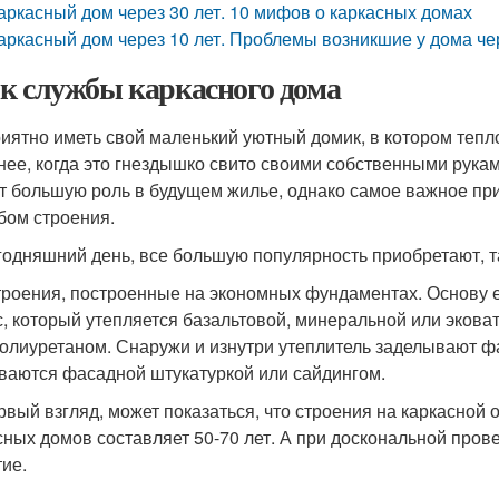
аркасный дом через 30 лет. 10 мифов о каркасных домах
аркасный дом через 10 лет. Проблемы возникшие у дома чер
к службы каркасного дома
риятно иметь свой маленький уютный домик, в котором тепл
нее, когда это гнездышко свито своими собственными рука
т большую роль в будущем жилье, однако самое важное при
бом строения.
годняшний день, все большую популярность приобретают, т
троения, построенные на экономных фундаментах. Основу 
с, который утепляется базальтовой, минеральной или экова
олиуретаном. Снаружи и изнутри утеплитель заделывают фа
ваются фасадной штукатуркой или сайдингом.
рвый взгляд, может показаться, что строения на каркасной 
сных домов составляет 50-70 лет. А при доскональной прове
тие.