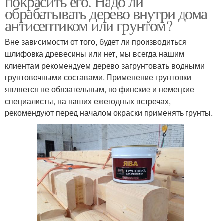
покрасить его. Надо ли
обрабатывать дерево внутри дома
антисептиком или грунтом?
Пропитки для
Вне зависимости от того, будет ли производиться
Пропитка для дерева
обработки
шлифовка древесины или нет, мы всегда нашим
клиентам рекомендуем дерево загрунтовать водными
грунтовочными составами. Применение грунтовки
является не обязательным, но финские и немецкие
Вододисперсионные
Защитные составы
специалисты, на наших ежегодных встречах,
пропитки
рекомендуют перед началом окраски применять грунты.
Масляные пропитки
Пропитки на основе
Декоративно-защитные
Защитные средства
пропитки