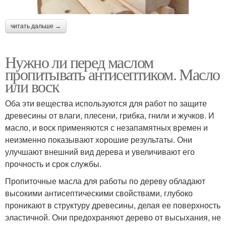
читать дальше →
Пропитки для
Пропитки для
древесины
внутренних работ
Нужно ли перед маслом
пропитывать антисептиком. Масло
или воск
Защитные растворы-
Универсальная
антисептики
пропитка
Оба эти вещества используются для работ по защите
древесины от влаги, плесени, грибка, гнили и жучков. И
масло, и воск применяются с незапамятных времен и
неизменно показывают хорошие результаты. Они
Водоотталкивающая
улучшают внешний вид дерева и увеличивают его
пропитка
прочность и срок службы.
Пропиточные масла для работы по дереву обладают
высокими антисептическими свойствами, глубоко
проникают в структуру древесины, делая ее поверхность
эластичной. Они предохраняют дерево от высыхания, не