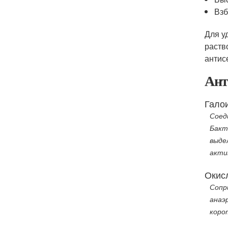
Взб
Для у
раств
антис
Ант
Гало
Соед
Бакт
выде
акти
Окисл
Сопр
анаэ
коро