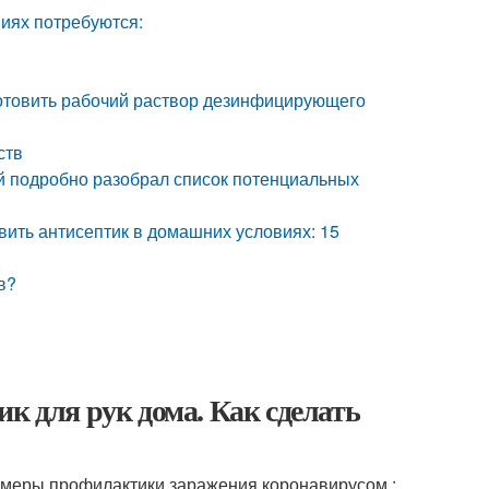
виях потребуются:
готовить рабочий раствор дезинфицирующего
ств
й подробно разобрал список потенциальных
овить антисептик в домашних условиях: 15
в?
к для рук дома. Как сделать
 меры профилактики заражения коронавирусом :