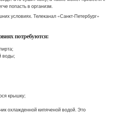
гче попасть в организм.
них условиях. Телеканал «Санкт-Петербург»
овиях потребуются:
пирта;
й воды;
юся крышку;
чик охлажденной кипяченой водой. Это