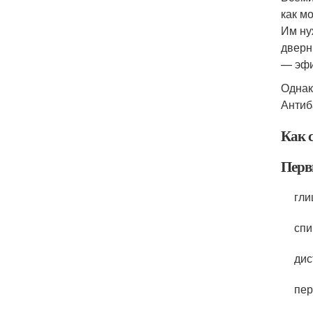
как м
Им ну
дверн
— эфи
Однак
Антиб
Как 
Перв
гли
спи
дис
пер