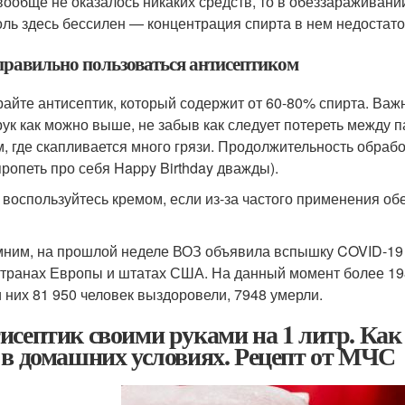
вообще не оказалось никаких средств, то в обеззараживани
оль здесь бессилен — концентрация спирта в нем недостато
правильно пользоваться антисептиком
айте антисептик, который содержит от 60-80% спирта. Важ
рук как можно выше, не забыв как следует потереть между
м, где скапливается много грязи. Продолжительность обрабо
пропеть про себя Happy Birthday дважды).
 воспользуйтесь кремом, если из-за частого применения о
ним, на прошлой неделе ВОЗ объявила вспышку COVID-19 п
странах Европы и штатах США. На данный момент более 19
 них 81 950 человек выздоровели, 7948 умерли.
исептик своими руками на 1 литр. Как
 в домашних условиях. Рецепт от МЧС