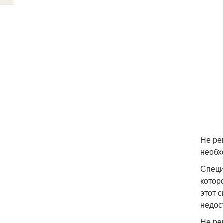
Не ре
необх
Специ
котор
этот 
недос
Не ре