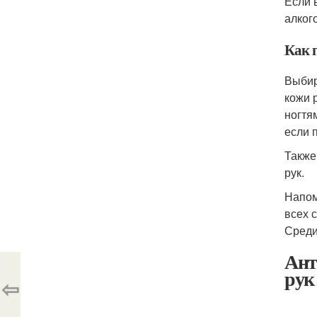
Если 
алког
Как 
Выбир
кожи 
ногтя
если 
Также
рук.
Напом
всех 
Среди
Ант
рук
⇦