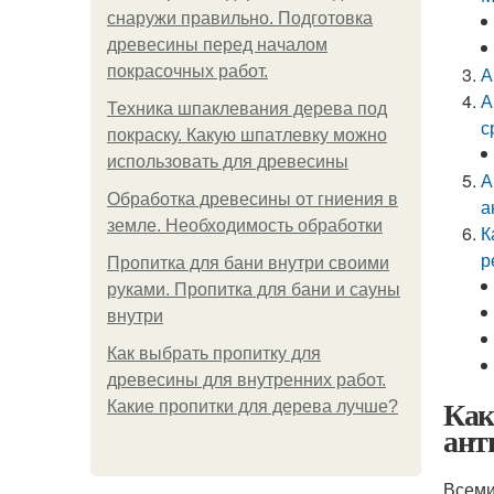
снаружи правильно. Подготовка
древесины перед началом
покрасочных работ.
А
А
Техника шпаклевания дерева под
с
покраску. Какую шпатлевку можно
использовать для древесины
А
Обработка древесины от гниения в
а
земле. Необходимость обработки
К
р
Пропитка для бани внутри своими
руками. Пропитка для бани и сауны
внутри
Как выбрать пропитку для
древесины для внутренних работ.
Как
Какие пропитки для дерева лучше?
ант
Всеми