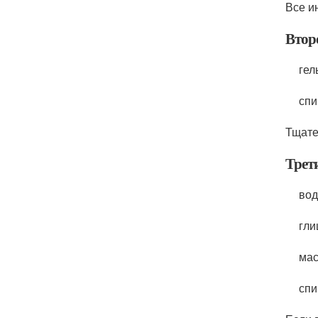
Все и
Втор
гел
спи
Тщате
Трет
вод
гли
мас
спи