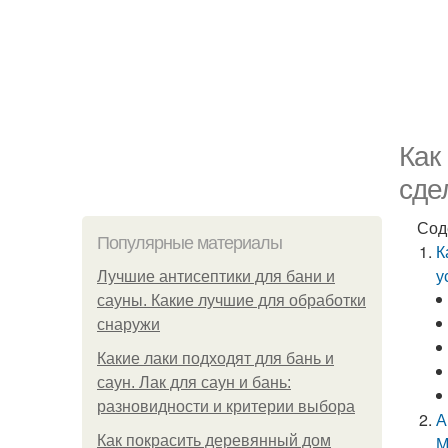
Как
сде
Сод
Популярные материалы
К
у
Лучшие антисептики для бани и
сауны. Какие лучшие для обработки
снаружи
Какие лаки подходят для бань и
саун. Лак для саун и бань:
разновидности и критерии выбора
А
Как покрасить деревянный дом