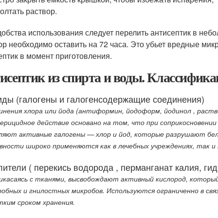
олтать раствор.
добства использования следует перелить антисептик в неб
ор необходимо оставить на 72 часа. Это убьет вредные мик
ептик в момент приготовления.
исептик из спирта и воды. Классифика
иды (галогены и галогенсодержащие соединения)
инения хлора или йода (антиформин, йодоформ, йодинол , раство
ерицидное действие основано на том, что при соприкосновении
ляют активные галогены — хлор и йод, которые разрушают бел
вности широко применяются как в лечебных учреждениях, так и 
ители ( перекись водорода , перманганат калия, гид
икасаясь с тканями, высвобождают активный кислород, который
робных и гнилостных микробов. Используются ограниченно в св
тким сроком хранения.