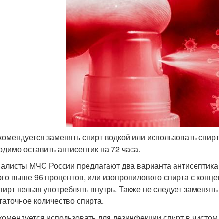
комендуется заменять спирт водкой или использовать спирт
одимо оставить антисептик на 72 часа.
алисты МЧС России предлагают два варианта антисептика:
ого выше 96 процентов, или изопропилового спирта с конце
спирт нельзя употреблять внутрь. Также не следует заменять
таточное количество спирта.
комендуется использовать для дезинфекции спирт в чистом 