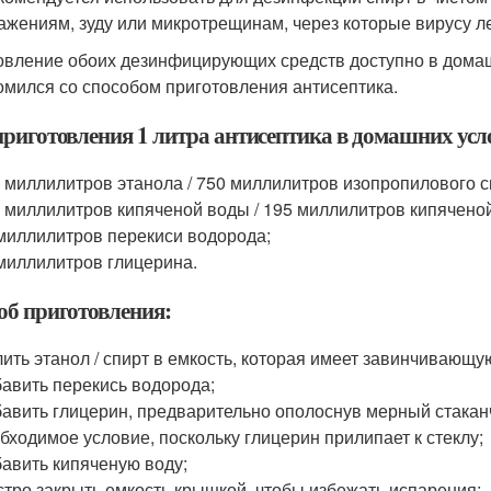
ажениям, зуду или микротрещинам, через которые вирусу ле
овление обоих дезинфицирующих средств доступно в домаш
омился со способом приготовления антисептика.
приготовления 1 литра антисептика в домашних усл
 миллилитров этанола / 750 миллилитров изопропилового с
 миллилитров кипяченой воды / 195 миллилитров кипячено
миллилитров перекиси водорода;
миллилитров глицерина.
об приготовления:
ить этанол / спирт в емкость, которая имеет завинчивающу
авить перекись водорода;
авить глицерин, предварительно ополоснув мерный стакан
бходимое условие, поскольку глицерин прилипает к стеклу;
авить кипяченую воду;
тро закрыть емкость крышкой, чтобы избежать испарения;