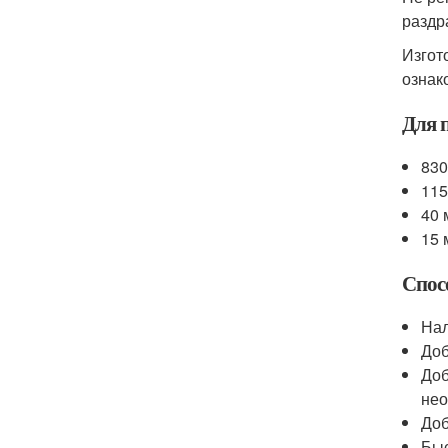
раздр
Изгот
ознак
Для 
830
115
40 
15 
Спос
Нал
Доб
Доб
нео
Доб
Быс