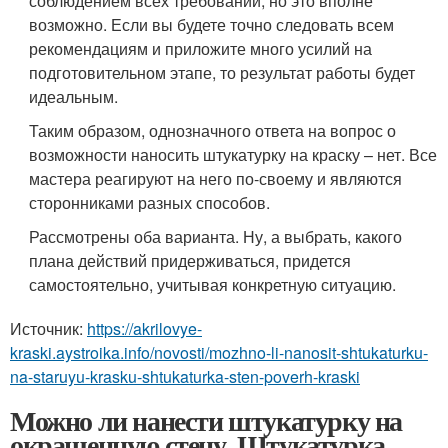
соблюдением всех требований, но это вполне
возможно. Если вы будете точно следовать всем
рекомендациям и приложите много усилий на
подготовительном этапе, то результат работы будет
идеальным.
Таким образом, однозначного ответа на вопрос о
возможности наносить штукатурку на краску – нет. Все
мастера реагируют на него по-своему и являются
сторонниками разных способов.
Рассмотрены оба варианта. Ну, а выбрать, какого
плана действий придерживаться, придется
самостоятельно, учитывая конкретную ситуацию.
Источник:
https://akrilovye-
kraski.aystroika.info/novosti/mozhno-li-nanosit-shtukaturku-
na-staruyu-krasku-shtukaturka-sten-poverh-kraski
Можно ли нанести штукатурку на
окрашенную стену. Штукатурка