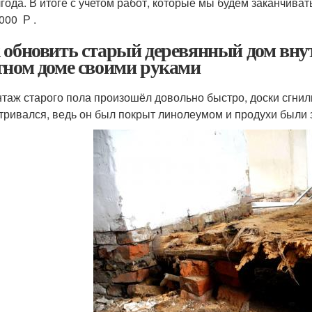
лгода. В итоге с учетом работ, которые мы будем заканчиват
000 Р .
 обновить старый деревянный дом вну
тном доме своими руками
таж старого пола произошёл довольно быстро, доски сгнили 
тривался, ведь он был покрыт линолеумом и продухи были 