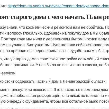
ник:
https://dom-na-vodah.ru/novosti/remont-derevyannogo-do
онт старого дома с чего начать. План р
азу знали, что косметическим ремонтом нам не обойтись. Но
ти к вопросу глобально. Вдобавок на покупку дома мы брал
. Полтора года мы жили с деревенским бытом: носили воду 
том на улице и биотуалетом. Чувствовали себя «староверами
зни на природе все перевешивал, а к неудобствам мы быст
ю, что у старых домов советской постройки есть общий спи
обство проживания. У нас было не все из этого списка, но б
-service/
ко стоит содержать частный дом в Ленинградской области
мент треснул или покосился. Это опасно: со временем дом м
даменте небольшая деформация, она никак не влияет на жиз
вую очередь с фундамента, чтобы все остальное было пото