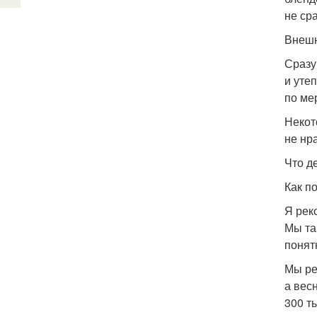
не ср
Внешн
Сразу
и уте
по ме
Некот
не нр
Что д
Как п
Я рек
Мы та
понят
Мы ре
а вес
300 т