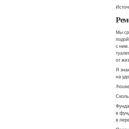
Источ
Рем
Мы ср
подой
с ним
туале
от жи
Я зна
на уд
/house
Сколь
Фунда
в фун
в пер