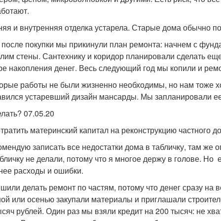
аботают.
яя и внутренняя отделка устарела. Старые дома обычно п
 после покупки мы прикинули план ремонта: начнем с фунд
плим стены. Сантехнику и коридор планировали сделать еще 
ре накопления денег. Весь следующий год мы копили и ремо
орые работы не были жизненно необходимы, но нам тоже хо
авился устаревший дизайн мансарды. Мы запланировали ее
елать? 07.05.20
отратить материнский капитал на реконструкцию частного д
омендую записать все недостатки дома в табличку, там же о
бличку не делали, потому что я многое держу в голове. Но 
нее расходы и ошибки.
шили делать ремонт по частям, потому что денег сразу на 
ной или осенью закупали материалы и приглашали строителе
ысяч рублей. Один раз мы взяли кредит на 200 тысяч: не х