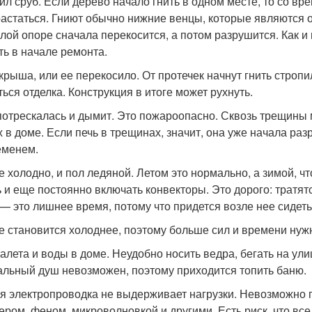
ил сруб. Если дерево начало гнить в одном месте, то со вр
растаться. Гниют обычно нижние венцы, которые являются 
илой опоре сначала перекосится, а потом разрушится. Как и
ть в начале ремонта.
 крыша, или ее перекосило. От протечек начнут гнить строп
ться отделка. Конструкция в итоге может рухнуть.
потрескалась и дымит. Это пожароопасно. Сквозь трещины
х в доме. Если печь в трещинах, значит, она уже начала ра
еменем.
е холодно, и пол ледяной. Летом это нормально, а зимой, ч
ь и еще постоянно включать конвекторы. Это дорого: тратят
 — это лишнее время, потому что придется возле нее сидеть 
е становится холоднее, поэтому больше сил и времени нуж
уалета и воды в доме. Неудобно носить ведра, бегать на ули
льный душ невозможен, поэтому приходится топить баню.
я электропроводка не выдерживает нагрузки. Невозможно
ером, феном, микроволновкой и другими. Есть риск, что все