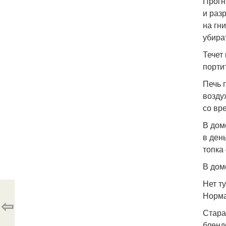
Прогн
и раз
на гн
убира
Течет
порти
Печь 
возду
со вр
В дом
в ден
топка
В дом
Нет т
Норма
⇦
Стара
бленд