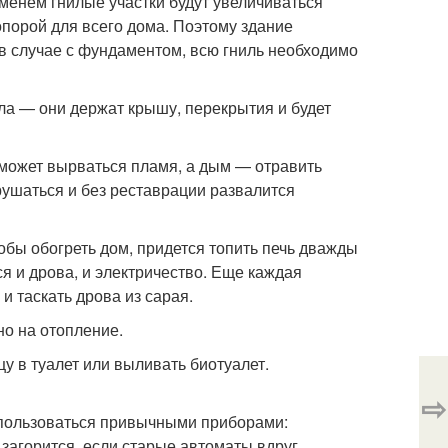
еменем гнилые участки будут увеличиваться
опорой для всего дома. Поэтому здание
 в случае с фундаментом, всю гниль необходимо
ила — они держат крышу, перекрытия и будет
 может вырваться пламя, а дым — отравить
зрушаться и без реставрации развалится
тобы обогреть дом, придется топить печь дважды
ся и дрова, и электричество. Еще каждая
и таскать дрова из сарая.
но на отопление.
цу в туалет или выливать биотуалет.
⇨
 пользоваться привычными приборами:
 загорится, если старые автоматы вдруг