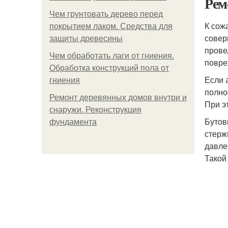
Рем
Чем грунтовать дерево перед
К сож
покрытием лаком. Средства для
совер
защиты древесины
прове
Чем обработать лаги от гниения.
повре
Обработка конструкций пола от
Если 
гниения
полно
Ремонт деревянных домов внутри и
При э
снаружи. Реконструкция
Бутов
фундамента
стерж
давле
Такой