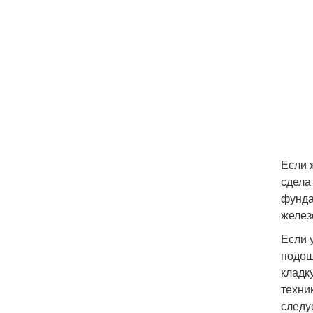
Если 
сдела
фунда
желез
Если 
подош
кладк
техни
следу