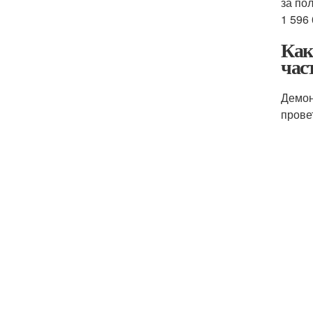
за по
1 596 
Как
час
Демон
прове