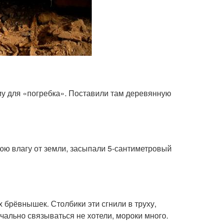
у для «погребка». Поставили там деревянную
юю влагу от земли, засыпали 5-сантиметровый
 брёвнышек. Столбики эти сгнили в труху,
чально связываться не хотели, мороки много.