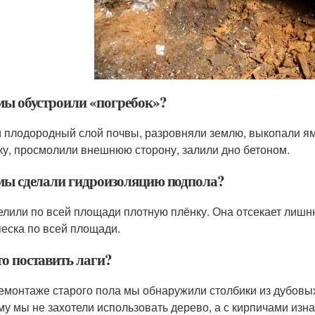
мы обустроили «погребок»?
 плодородный слой почвы, разровняли землю, выкопали ям
ку, просмолили внешнюю сторону, залили дно бетоном.
мы сделали гидроизоляцию подпола?
елили по всей площади плотную плёнку. Она отсекает лишн
песка по всей площади.
то поставить лаги?
емонтаже старого пола мы обнаружили столбики из дубовых
му мы не захотели использовать дерево, а с кирпичами изна