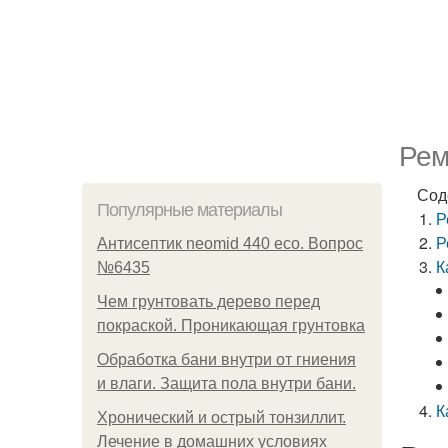
Рем
Сод
Популярные материалы
Р
Р
Антисептик neomid 440 eco. Вопрос
К
№6435
Чем грунтовать дерево перед
покраской. Проникающая грунтовка
Обработка бани внутри от гниения
и влаги. Защита пола внутри бани.
К
Хронический и острый тонзиллит.
Лечение в домашних условиях