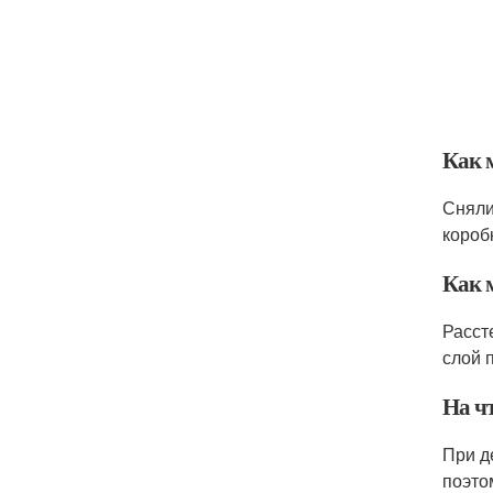
Как 
Сняли
короб
Как 
Расст
слой 
На ч
При д
поэто