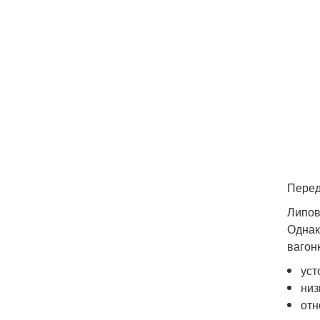
Перед
Липов
Однак
вагон
уст
низ
отн