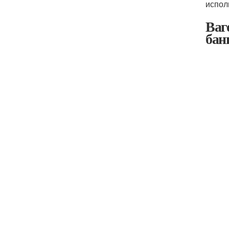
испол
Ваг
бан