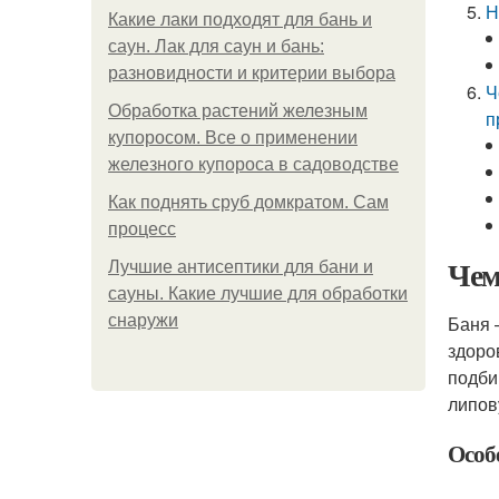
Н
Какие лаки подходят для бань и
саун. Лак для саун и бань:
разновидности и критерии выбора
Ч
Обработка растений железным
п
купоросом. Все о применении
железного купороса в садоводстве
Как поднять сруб домкратом. Сам
процесс
Чем
Лучшие антисептики для бани и
сауны. Какие лучшие для обработки
снаружи
Баня 
здоро
подби
липов
Особ