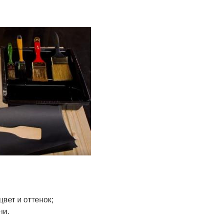
вет и оттенок;
ни.