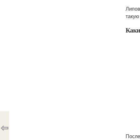
Липов
такую
Каки
⇦
После