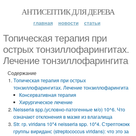
АНТИСЕПТИК ДЛЯ ДЕРЕВА
главная
новости
статьи
Топическая терапия при
острых тонзиллофарингитах.
Лечение тонзиллофарингита
Содержание
Топическая терапия при острых
тонзиллофарингитах. Лечение тонзиллофарингита
Консервативная терапия
Хирургическое лечение
Neisseria spp.(условно-патогенные м/о) 10^6. Что
означают отклонения в мазке из влагалища
Str. гр. viridans 10*4 neisseria spp. 10*4. Стрептококк
группы вириданс (streptococcus viridans): что это за