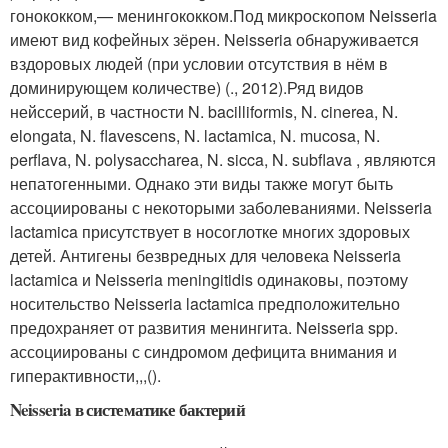
гонококком,— менингококком.Под микроскопом Neisseria
имеют вид кофейных зёрен. Neisseria обнаруживается
вздоровых людей (при условии отсутствия в нём в
доминирующем количестве) (., 2012).Ряд видов
нейссерий, в частности N. bacilliformis, N. cinerea, N.
elongata, N. flavescens, N. lactamica, N. mucosa, N.
perflava, N. polysaccharea, N. sicca, N. subflava , являются
непатогенными. Однако эти виды также могут быть
ассоциированы с некоторыми заболеваниями. Neisseria
lactamica присутствует в носоглотке многих здоровых
детей. Антигены безвредных для человека Neisseria
lactamica и Neisseria meningitidis одинаковы, поэтому
носительство Neisseria lactamica предположительно
предохраняет от развития менингита. Neisseria spp.
ассоциированы с синдромом дефицита внимания и
гиперактивности,,,().
Neisseria в систематике бактерий