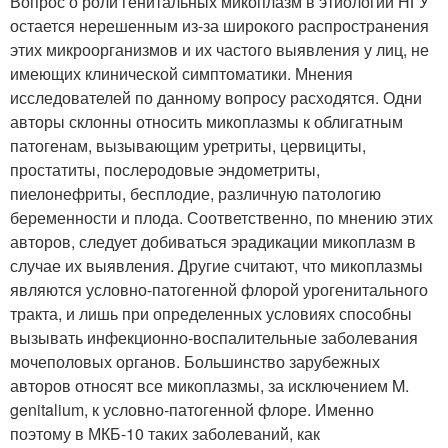
Вопрос о роли генитальных микоплазм в этиологии НГУ
остается нерешенным из-за широкого распространения
этих микроорганизмов и их частого выявления у лиц, не
имеющих клинической симптоматики. Мнения
исследователей по данному вопросу расходятся. Одни
авторы склонны относить микоплазмы к облигатным
патогенам, вызывающим уретриты, цервициты,
простатиты, послеродовые эндометриты,
пиелонефриты, бесплодие, различную патологию
беременности и плода. Соответственно, по мнению этих
авторов, следует добиваться эрадикации микоплазм в
случае их выявления. Другие считают, что микоплазмы
являются условно-патогенной флорой урогенитального
тракта, и лишь при определенных условиях способны
вызывать инфекционно-воспалительные заболевания
мочеполовых органов. Большинство зарубежных
авторов относят все микоплазмы, за исключением M.
genitalium, к условно-патогенной флоре. Именно
поэтому в МКБ-10 таких заболеваний, как