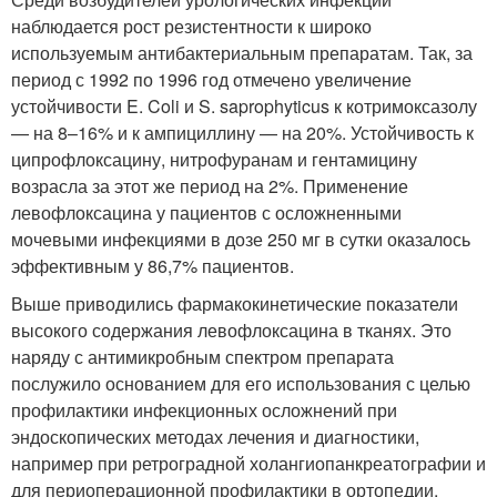
наблюдается рост резистентности к широко
используемым антибактериальным препаратам. Так, за
период с 1992 по 1996 год отмечено увеличение
устойчивости E. Coli и S. saprophyticus к котримоксазолу
— на 8–16% и к ампициллину — на 20%. Устойчивость к
ципрофлоксацину, нитрофуранам и гентамицину
возрасла за этот же период на 2%. Применение
левофлоксацина у пациентов с осложненными
мочевыми инфекциями в дозе 250 мг в сутки оказалось
эффективным у 86,7% пациентов.
Выше приводились фармакокинетические показатели
высокого содержания левофлоксацина в тканях. Это
наряду с антимикробным спектром препарата
послужило основанием для его использования с целью
профилактики инфекционных осложнений при
эндоскопических методах лечения и диагностики,
например при ретроградной холангиопанкреатографии и
для периоперационной профилактики в ортопедии.