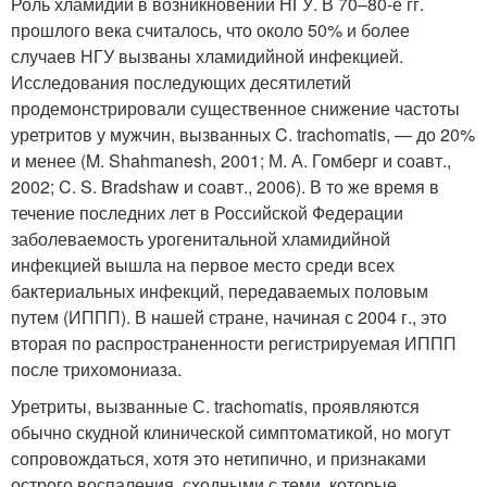
Роль хламидий в возникновении НГУ. В 70–80-е гг.
прошлого века считалось, что около 50% и более
случаев НГУ вызваны хламидийной инфекцией.
Исследования последующих десятилетий
продемонстрировали существенное снижение частоты
уретритов у мужчин, вызванных C. trachomatis, — до 20%
и менее (M. Shahmanesh, 2001; М. А. Гомберг и соавт.,
2002; C. S. Bradshaw и соавт., 2006). В то же время в
течение последних лет в Российской Федерации
заболеваемость урогенитальной хламидийной
инфекцией вышла на первое место среди всех
бактериальных инфекций, передаваемых половым
путем (ИППП). В нашей стране, начиная с 2004 г., это
вторая по распространенности регистрируемая ИППП
после трихомониаза.
Уретриты, вызванные С. trachomatis, проявляются
обычно скудной клинической симптоматикой, но могут
сопровождаться, хотя это нетипично, и признаками
острого воспаления, сходными с теми, которые