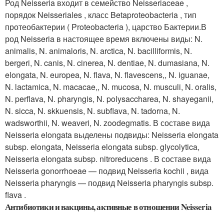
Род Neisseria входит в семейство Neisseriaceae ,
порядок Neisseriales , класс Betaproteobacteria , тип
протеобактерии ( Proteobacteria ), царство Бактерии.В
род Neisseria в настоящее время включены виды: N.
animalis, N. animaloris, N. arctica, N. bacilliformis, N.
bergeri, N. canis, N. cinerea, N. dentiae, N. dumasiana, N.
elongata, N. europea, N. flava, N. flavescens,, N. iguanae,
N. lactamica, N. macacae,, N. mucosa, N. musculi, N. oralis,
N. perflava, N. pharyngis, N. polysaccharea, N. shayeganii,
N. sicca, N. skkuensis, N. subflava, N. tadorna, N.
wadsworthii, N. weaveri, N. zoodegmatis. В составе вида
Neisseria elongata выделены подвиды: Neisseria elongata
subsp. elongata, Neisseria elongata subsp. glycolytica,
Neisseria elongata subsp. nitroreducens . В составе вида
Neisseria gonorrhoeae — подвид Neisseria kochii , вида
Neisseria pharyngis — подвид Neisseria pharyngis subsp.
flava .
Антибиотики и вакцины, активные в отношении Neisseria