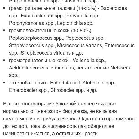
Propionibacterium spp., Clostridium spp.;
грамотрицательные палочки (14-55%) - Bacteroides
spp., Fusobacterium spp., Prevotella spp.,
Porphyromonas spp., Leptotrichia spp.;
грамположительные кокки (30-80%) -
Peptostreptococcus spp., Peptococcus spp.,
Staphylococcus spp., Micrococcus varians, Enterococcus
spp., Streptococcus viridans и др.
грамотрицательные кокки - Veilonella spp.,
Acidominococcus fermentans, непатогенные Neisseria
spp.,
энтеробактерии - Echerihia coli, Klebsiella spp.,
Enterobacter spp., Citrobacter spp. и др.
Все это многообразие бактерий является частью
нормального «женского» биоценоза, не вызывая
симптомов и не требуя лечения. Однако это правомерно
до тех пор, пока их численность лактобацилл не
начинает снижаться, а остальных - расти.