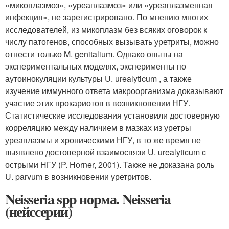
«микоплазмоз», «уреаплазмоз» или «уреаплазменная
инфекция», не зарегистрировано. По мнению многих
исследователей, из микоплазм без всяких оговорок к
числу патогенов, способных вызывать уретриты, можно
отнести только M. genitalium. Однако опыты на
экспериментальных моделях, эксперименты по
аутоинокуляции культуры U. urealyticum , а также
изучение иммунного ответа макроорганизма доказывают
участие этих прокариотов в возникновении НГУ.
Статистические исследования установили достоверную
корреляцию между наличием в мазках из уретры
уреаплазмы и хроническими НГУ, в то же время не
выявлено достоверной взаимосвязи U. urealyticum c
острыми НГУ (P. Horner, 2001). Также не доказана роль
U. parvum в возникновении уретритов.
Neisseria spp норма. Neisseria
(нейссерии)