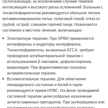
госпитализации, за исключением случаев тяжелой
интоксикации и высокого риска осложнений. Больным с
тонзиллофарингитом рекомендуется обильное теплое
витаминизированное питье, голосовой покой, отказ от
грубой, острой, слишком горячей пищи. Назначается
системное и местное лечение, включающее:
Этиотропную терапию. При ОРВИ применяются
интерфероны и индукторы интерферона.
Тонзоллофарингиты, вызванные БГСА, требуют
проведения антибактериальной терапии с
использованием β-лактамов, цефалоспоринов,
макролидов. При фарингомикозах показана
антимикотическая терапия.
Вспомогательную терапию. Для облегчения
лихорадочного состояния и болей в горле
рекомендуется прием НПВС. На фоне проводимой
системной терапии целесообразно назначение
антигистаминных препаратов. При затянувшемся или
рецидивирующем тонзиллофарингите возможен