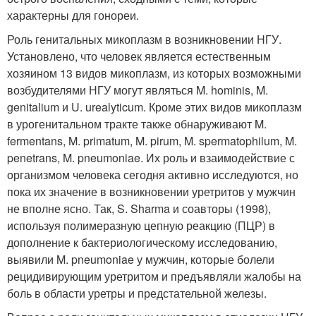
характерны для гонореи.
Роль генитальных микоплазм в возникновении НГУ.
Установлено, что человек является естественным
хозяином 13 видов микоплазм, из которых возможными
возбудителями НГУ могут являться M. hominis, M.
genitalium и U. urealyticum. Кроме этих видов микоплазм
в урогенитальном тракте также обнаруживают M.
fermentans, M. primatum, M. pirum, M. spermatophilum, M.
penetrans, M. pneumoniae. Их роль и взаимодействие с
организмом человека сегодня активно исследуются, но
пока их значение в возникновении уретритов у мужчин
не вполне ясно. Так, S. Sharma и соавторы (1998),
используя полимеразную цепную реакцию (ПЦР) в
дополнение к бактериологическому исследованию,
выявили M. pneumoniae у мужчин, которые болели
рецидивирующим уретритом и предъявляли жалобы на
боль в области уретры и предстательной железы.