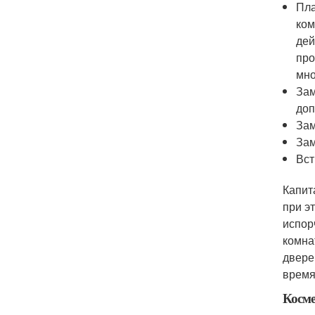
Пла
ком
дей
про
мно
Зам
доп
Зам
Зам
Вст
Капит
при э
испор
комна
двере
время
Косме