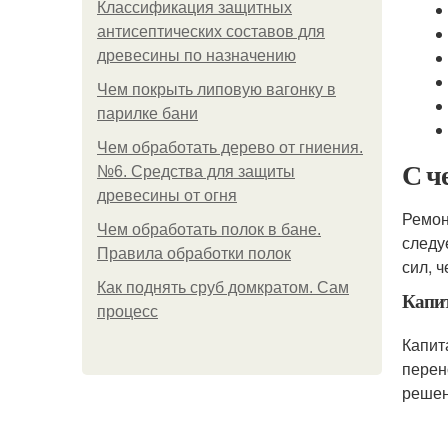
Классификация защитных
антисептических составов для
древесины по назначению
Чем покрыть липовую вагонку в
парилке бани
Чем обработать дерево от гниения.
С ч
№6. Средства для защиты
древесины от огня
Ремон
Чем обработать полок в бане.
следу
Правила обработки полок
сил, 
Как поднять сруб домкратом. Сам
Капи
процесс
Капит
перен
решен