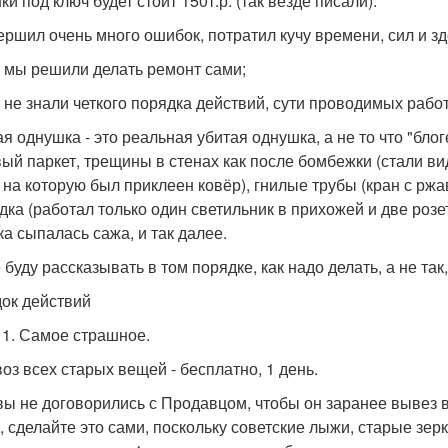
и под ключ будет стоит 150т.р. (так везде писали).
ершил очень много ошибок, потратил кучу времени, сил и здо
, мы решили делать ремонт сами;
, не знали четкого порядка действий, сути проводимых работ
ая однушка - это реальная убитая однушка, а не то что "бло
ый паркет, трещины в стенах как после бомбежки (стали в
, на которую был приклеен ковёр), гнилые трубы (кран с рж
дка (работал только один светильник в прихожей и две розет
ка сыпалась сажа, и так далее.
буду рассказывать в том порядке, как надо делать, а не так,
ок действий
1. Самое страшное.
воз всех старых вещей - бесплатно, 1 день.
вы не договорились с Продавцом, чтобы он заранее вывез в
, сделайте это сами, поскольку советские лыжи, старые зер