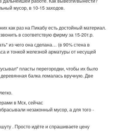
 в дальнейшей работе. Как вывезти/вынести?
ьный мусор, в 10-15 заходов.
них как раз на Пикабу есть достойный материал.
озвонить в соответствую фирму за 15-20т.р.
ать" из чего она сделана… (в 90% стена в
каса и тонкой железной арматуры от несущей
кусывал" пласты перегородки, чтобы их было
, деревянная балка ломалась вручную. Две
легко.
ерами в Мск, сейчас
выбрасывали незаконный мусор, а для того -
шуту . Просто идёте и спрашиваете цену