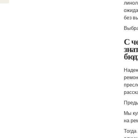
линол
ожида
без в
Выбра
С ч
зна
бюд
Надею
ремон
пресл
расска
Преды
Мы ку
на ре
Тогда 