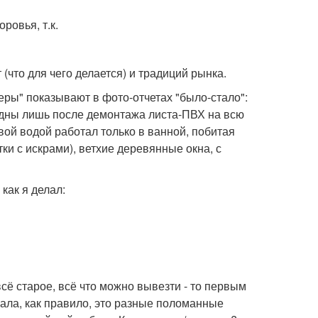
ровья, т.к.
 (что для чего делается) и традиций рынка.
геры" показывают в фото-отчетах "было-стало":
идны лишь после демонтажа листа-ПВХ на всю
авой водой работал только в ванной, побитая
ки с искрами), ветхие деревянные окна, с
 как я делал:
сё старое, всё что можно вывезти - то первым
кала, как правило, это разные поломанные