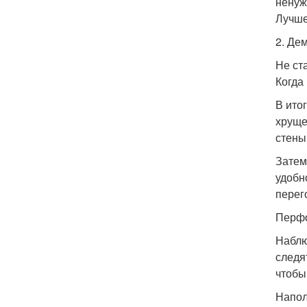
ненуж
Лучше
2. Де
Не ст
Когда
В ито
хруще
стены 
Затем
удобн
перег
Перфор
Наблю
следя
чтобы
Напол