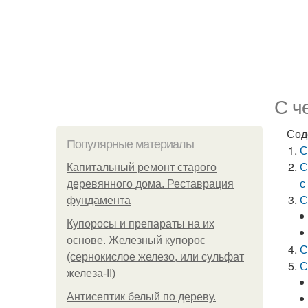
С ч
Сод
Популярные материалы
С
С
Капитальный ремонт старого
с
деревянного дома. Реставрация
С
фундамента
Купоросы и препараты на их
основе. Железный купорос
С
(сернокислое железо, или сульфат
С
железа-II)
Антисептик белый по дереву.