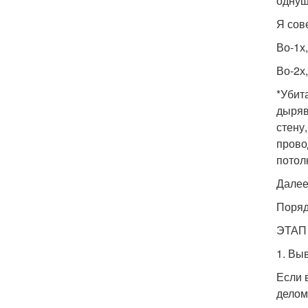
однушк
Я сов
Во-1х
Во-2х
*Убит
дыряв
стену
прово
потол
Далее 
Поряд
ЭТАП 
1. Вы
Если 
делом