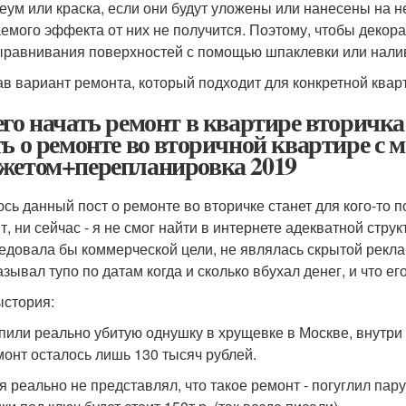
еум или краска, если они будут уложены или нанесены на 
емого эффекта от них не получится. Поэтому, чтобы декор
ыравнивания поверхностей с помощью шпаклевки или налив
в вариант ремонта, который подходит для конкретной квар
его начать ремонт в квартире вторичк
ть о ремонте во вторичной квартире 
жетом+перепланировка 2019
сь данный пост о ремонте во вторичке станет для кого-то п
т, ни сейчас - я не смог найти в интернете адекватной стр
едовала бы коммерческой цели, не являлась скрытой рекла
зывал тупо по датам когда и сколько вбухал денег, и что ег
стория:
пили реально убитую однушку в хрущевке в Москве, внутри
монт осталось лишь 130 тысяч рублей.
я реально не представлял, что такое ремонт - погуглил пару