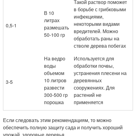
Такой раствор поможет
в борьбе с грибковыми
В 10
инфекциями,
литрах
некоторыми видами
0,5-1
размешать
вредителей. Можно
50-100 гр
обработать раны на
стволе дерева побегах
На ведро
Используется для
воды
обработки почвы,
объемом
устранения плесени на
10 литров
деревянных
3-5
развести
сооружениях. Для
300-500 гр
растений не
порошка
применяется
Если следовать этим рекомендациям, то можно
обеспечить полную защиту сада и получить хороший
урожай, здоровые деревья.