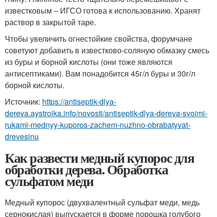
известковым – ИГСО готова к использованию. Хранят
раствор в закрытой таре.
Чтобы увеличить огнестойкие свойства, форумчане
советуют добавить в известково-соляную обмазку смесь
из буры и борной кислоты (они тоже являются
антисептиками). Вам понадобится 45г/л буры и 30г/л
борной кислоты.
Источник:
https://antiseptik-dlya-
dereva.aystroika.info/novosti/antiseptik-dlya-dereva-svoimi-
rukami-mednyy-kuporos-zachem-nuzhno-obrabatyvat-
drevesinu
Как развести медный купорос для
обработки дерева. Обработка
сульфатом меди
Медный купорос (двухвалентный сульфат меди, медь
сернокислая) выпускается в форме порошка голубого