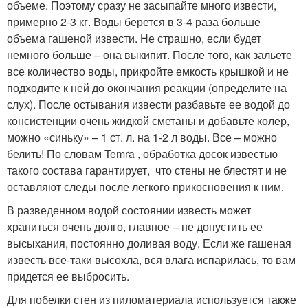
объеме. Поэтому сразу не засыпайте много извести,
примерно 2-3 кг. Воды берется в 3-4 раза больше
объема гашеной извести. Не страшно, если будет
немного больше – она выкипит. После того, как зальете
все количество воды, прикройте емкость крышкой и не
подходите к ней до окончания реакции (определите на
слух). После остывания извести разбавьте ее водой до
консистенции очень жидкой сметаны и добавьте колер,
можно «синьку» – 1 ст. л. на 1-2 л воды. Все – можно
белить! По словам Temra , обработка досок известью
такого состава гарантирует, что стены не блестят и не
оставляют следы после легкого прикосновения к ним.
В разведенном водой состоянии известь может
храниться очень долго, главное – не допустить ее
высыхания, постоянно доливая воду. Если же гашеная
известь все-таки высохла, вся влага испарилась, то вам
придется ее выбросить.
Для побелки стен из пиломатериала используется также