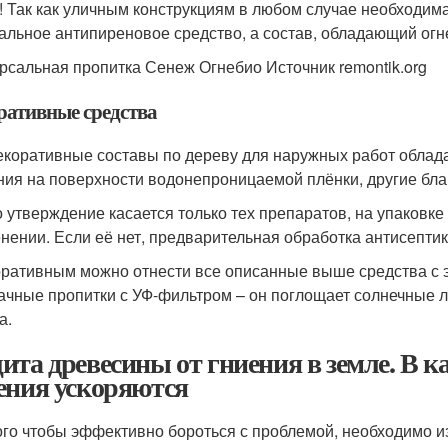
! Так как уличным конструкциям в любом случае необходима
альное антипиреновое средство, а состав, обладающий о
рсальная пропитка Сенеж Огнебио Источник remontik.org
ративные средства
екоративные составы по дереву для наружных работ облад
ния на поверхности водонепроницаемой плёнки, другие бл
о утверждение касается только тех препаратов, на упаковк
нении. Если её нет, предварительная обработка антисептик
оративным можно отнести все описанные выше средства с 
ачные пропитки с УФ-фильтром – он поглощает солнечные л
а.
ита древесины от гниения в земле. В к
ения ускоряются
ого чтобы эффективно бороться с проблемой, необходимо из