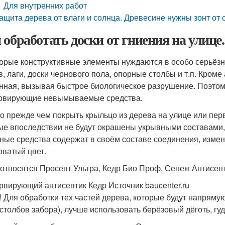
Для внутренних работ
ащита дерева от влаги и солнца. Древесине нужны зонт о
 обработать доски от гниения на улице
орые конструктивные элементы нуждаются в особо серьёзн
в, лаги, доски чернового пола, опорные столбы и т.п. Кром
нная, вызывая быстрое биологическое разрушение. Поэто
рвирующие невымываемые средства.
о прежде чем покрыть крыльцо из дерева на улице или пер
ые впоследствии не будут окрашены укрывными составами, 
ные средства содержат в своём составе соединения, изме
оватый цвет.
 относятся Просепт Ультра, Кедр Био Проф, Сенеж Антисепт
рвирующий антисептик Кедр Источник baucenter.ru
! Для обработки тех частей дерева, которые будут напряму
 столбов забора), лучше использовать берёзовый дёготь, гу