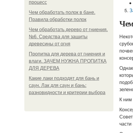
процесс
З
Чем обработать полок в бане.
Правила обработки полок
Чем
Чем обработать дерево от гниения.
Некот
№6. Средства для защиты
срубо
древесины от огня
почве
Пропитка для дерева от гниения и
консе
влаги. ЗАЧЕМ НУЖНА ПРОПИТКА
Однак
ДЛЯ ДЕРЕВА
котор
Какие лаки подходят для бань и
подоб
саун. Лак для саун и бань:
зелен
разновидности и критерии выбора
К ним
Консе
Совет
части