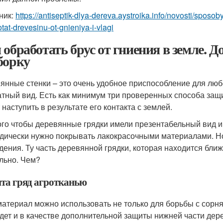
ник:
https://antiseptik-dlya-dereva.aystroika.info/novosti/sposob
tat-drevesinu-ot-gnieniya-i-vlagi
 обработать брус от гниения в земле. Д
борку
янные стенки – это очень удобное приспособление для любо
атный вид. Есть как минимум три проверенных способа защи
 наступить в результате его контакта с землей.
ого чтобы деревянные грядки имели презентабельный вид и 
дически нужно покрывать лакокрасочными материалами. Но 
дения. Ту часть деревянной грядки, которая находится ближ
льно. Чем?
та гряд агротканью
материал можно использовать не только для борьбы с сорн
дет и в качестве дополнительной защиты нижней части дер