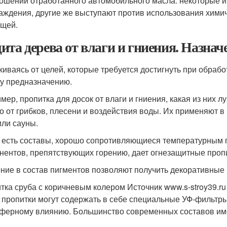
ошении отработанного автомобильного масла: некоторые 
аждения, другие же выступают против использования химич
щей.
ита дерева от влаги и гниения. Назнач
киваясь от целей, которые требуется достигнуть при обраб
у предназначению.
мер, пропитка для досок от влаги и гниения, какая из них 
о от грибков, плесени и воздействия воды. Их применяют в
или сауны.
 есть составы, хорошо сопротивляющиеся температурным 
нентов, препятствующих горению, дает огнезащитные проп
ние в состав пигментов позволяют получить декоративные 
тка сруба с коричневым колером Источник www.s-stroy39.ru
 пропитки могут содержать в себе специальные УФ-фильтр
ферному влиянию. Большинство современных составов им