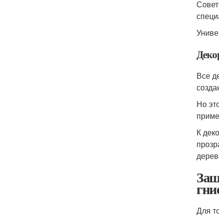
Совет
специ
Униве
Деко
Все д
созда
Но эт
приме
К дек
прозр
дерев
Защ
гни
Для т