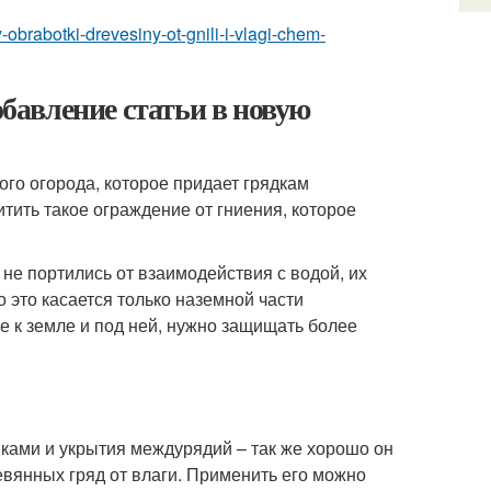
y-obrabotki-drevesiny-ot-gnili-i-vlagi-chem-
обавление статьи в новую
го огорода, которое придает грядкам
тить такое ограждение от гниения, которое
не портились от взаимодействия с водой, их
это касается только наземной части
е к земле и под ней, нужно защищать более
яками и укрытия междурядий – так же хорошо он
евянных гряд от влаги. Применить его можно