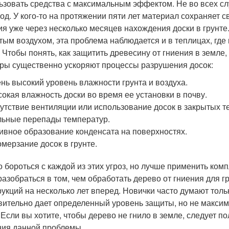
ьзовать средства с максимальным эффектом. Не во всех слу
год. У кого-то на протяжении пяти лет материал сохраняет с
ия уже через несколько месяцев нахождения доски в грунте.
тым воздухом, эта проблема наблюдается и в теплицах, где 
. Чтобы понять, как защитить древесину от гниения в земле,
ры существенно ускоряют процессы разрушения досок:
нь высокий уровень влажности грунта и воздуха.
окая влажность доски во время ее установки в почву.
утствие вентиляции или использование досок в закрытых т
ьные перепады температур.
ивное образование конденсата на поверхностях.
мерзание досок в грунте.
 бороться с каждой из этих угроз, но лучше применить ком
разобраться в том, чем обработать дерево от гниения для г
рукций на несколько лет вперед. Новички часто думают толь
вительно дает определенный уровень защиты, но не максим
. Если вы хотите, чтобы дерево не гнило в земле, следует 
ия данной проблемы.