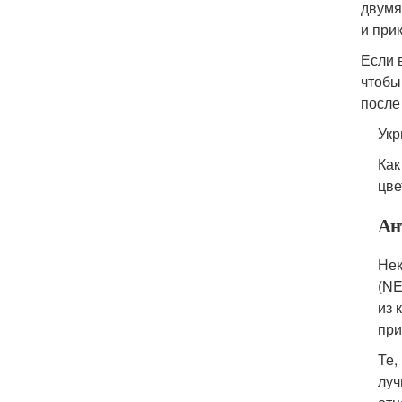
двумя
и при
Если 
чтобы
после
Укр
Как
цве
Ан
Нек
(NE
из 
при
Те,
луч