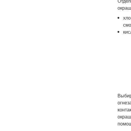
Отдел
окраш
хло
смо
кис
Выбир
огнез
конта
окраш
помощ