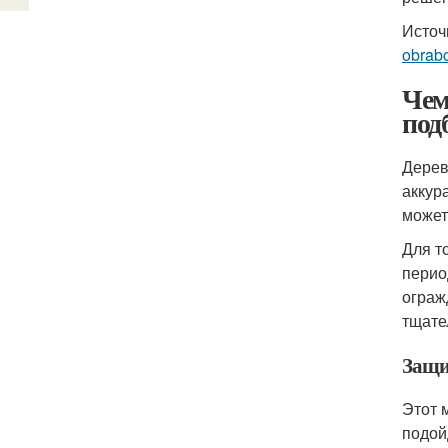
Источ
obrabo
Чем
под
Дерев
аккур
может
Для т
перио
ограж
тщате
Защи
Этот 
подой