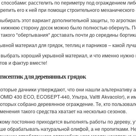
 способами: расстелить по периметру под ограждением ли
крепить его к ней при помощи строительного механического 
выбирать этот вариант дополнительной защиты, то агроткан
 нижнюю сторону досок можно было полностью обернуть. П
 такого "обертывания" доставать почти до середины бортика 
ывной материал для грядок, теплиц и парников – какой лу
 выбрать хороший укрывной материал, и что именно нужно
тов и фактур вместе!
тисептик для деревянных грядок
оторые дачники утверждают, что они нашли альтернативу 
OMID 430 ECO, ECOSEPT-440, Ультра, Valtti Akvacolor), и 
которых собрано деревянное ограждение. Те, кто пользовал
менения такого средства хватает на несколько сезонов.
 кому постоянно приходится выполнять работы по дереву, 
ше обрабатывать натуральной олифой, а не пропитками. Н