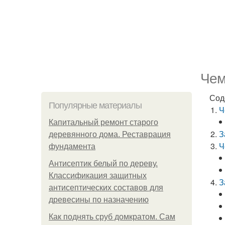
Чем
Сод
Популярные материалы
Ч
Капитальный ремонт старого
З
деревянного дома. Реставрация
Ч
фундамента
Антисептик белый по дереву.
Классификация защитных
З
антисептических составов для
древесины по назначению
Как поднять сруб домкратом. Сам