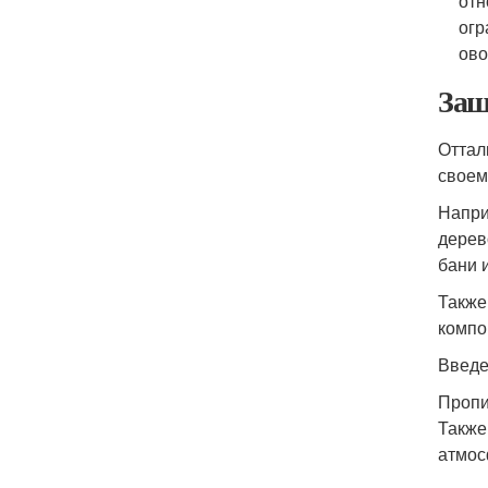
отн
огр
ово
Защ
Оттал
своем
Напри
дерев
бани 
Также
компо
Введе
Пропи
Также
атмос