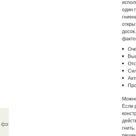
испол
один 
гниен
откры
досок
факто
Оче
Выс
Отс
Сил
Акт
Про
Можно
Если 
конст
дейст
⇦
гнить
решен