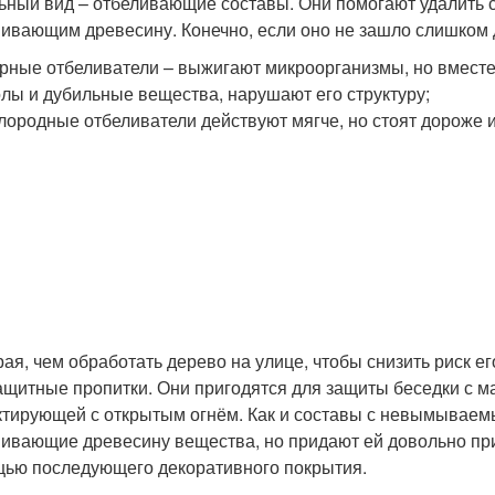
ьный вид – отбеливающие составы. Они помогают удалить 
ивающим древесину. Конечно, если оно не зашло слишком 
рные отбеливатели – выжигают микроорганизмы, но вмест
лы и дубильные вещества, нарушают его структуру;
лородные отбеливатели действуют мягче, но стоят дороже 
ая, чем обработать дерево на улице, чтобы снизить риск е
ащитные пропитки. Они пригодятся для защиты беседки с ма
ктирующей с открытым огнём. Как и составы с невымываем
ивающие древесину вещества, но придают ей довольно при
ью последующего декоративного покрытия.