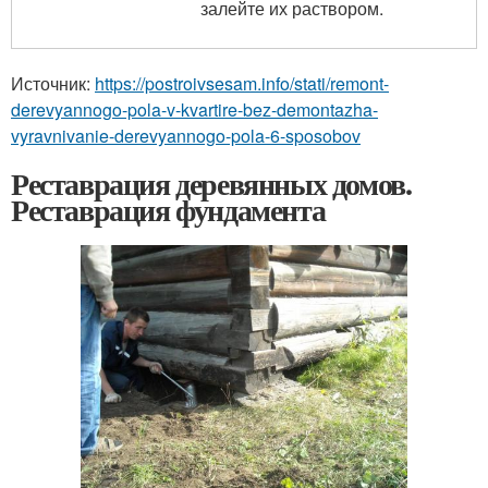
залейте их раствором.
Источник:
https://postroivsesam.info/stati/remont-
derevyannogo-pola-v-kvartire-bez-demontazha-
vyravnivanie-derevyannogo-pola-6-sposobov
Реставрация деревянных домов.
Реставрация фундамента