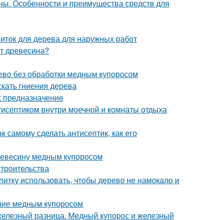
ы. Особенности и преимущества средств для
иток для дерева для наружных работ
ет древесина?
ево без обработки медным купоросом
скать гниения дерева
х предназначение
тисептиком внутри моечной и комнаты отдыха
к самому сделать антисептик, как его
древесину медным купоросом
строительства
опитку использовать, чтобы дерево не намокало и
ание медным купоросом
 железный разница. Медный купорос и железный