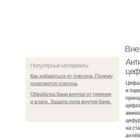
Вне
Ант
Популярные материалы
цеф
Как избавиться от плесени. Почему
Цефал
появляется плесень
и пар
Обработка бани внутри от гниения
прина
и влаги. Защита пола внутри бани.
цефаз
амино
цефур
на ст
антиб