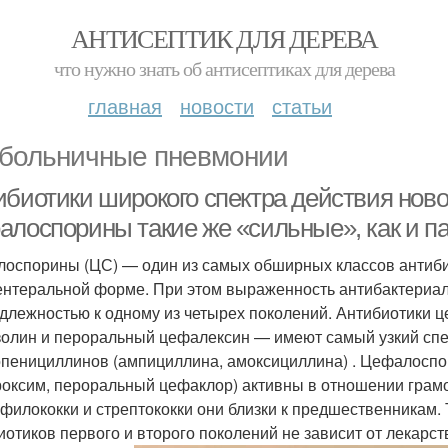
АНТИСЕПТИК ДЛЯ ДЕРЕВА
что нужно знать об антисептиках для дерева
главная
новости
статьи
больничные пневмонии
ибиотики широкого спектра действия нов
алоспорины такие же «сильные», как и п
оспорины (ЦС) — один из самых обширных классов антибио
ентеральной форме. При этом выраженность антибактериал
длежностью к одному из четырех поколений. Антибиотики
олин и пероральный цефалексин — имеют самый узкий спек
пенициллинов (ампициллина, амоксициллина) . Цефалоспо
оксим, пероральный цефаклор) активны в отношении грамо
афилококки и стрептококки они близки к предшественникам.
иотиков первого и второго поколений не зависит от лекарс