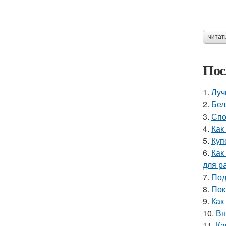
читат
Пос
1.
Луч
2.
Бел
3.
Спо
4.
Как
5.
Куп
6.
Как
для р
7.
Под
8.
Пок
9.
Как
10.
Вн
11.
Ка