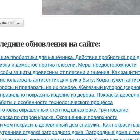
ь дальше →
ледние обновления на сайте:
шие пробиотики для кишечника. Действие пробиотика при 
изна и доместос против плесени. Меры предосторожности
собы защиты древесины от плесени и гниения. Как защити
 использовать антисептик для рук в быту. Когда нужен антис
оросы и препараты на их основе. Железный купорос (сернок
 правильно покрасить изделие из дерева. Покраска дерев
аботы и особенности технологического процесса
готовка окрашенных стен под шпаклевку. Грунтование
раска по старой краске. Окрашенные поверхности
 и чем покрасить деревянный дом снаружи.. Как покрасить
утренняя отделка загородного дома. Загородные дома и тон
к грунтовать дерево грунтом под масло. Зачем нужны грунт