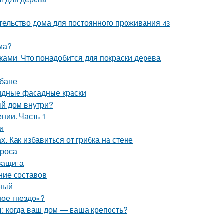
тельство дома для постоянного проживания из
ома?
ками. Что понадобится для покраски дерева
 бане
кидные фасадные краски
ый дом внутри?
нии. Часть 1
и
. Как избавиться от грибка на стене
ороса
 защита
ние составов
чный
ное гнездо»?
: когда ваш дом — ваша крепость?