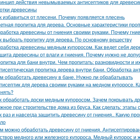
инцип действия невымываемых антисептиков для древесин
отки древесины
к избавиться от плесени. Почему появляется плесень
етная пропитка для дерева. Основные характеристики проп
работка древесины от гниения своими руками. Почему гни
к выбрать пропитку для дерева. По основному веществу
работка древесины медным купоросом. Как ведет себя дер
щита древесины от влаги и гниения. Почему нужно не допу
опитка для бани внутри. Чем пропитать: разновидности и и
тисептическая пропитка дерева внутри бани. Обработка ан
м обработать древесину в бане. Нужно ли обрабатывать
тисептик для дерева своими руками на медном купоросе. Ка
нять?
к обработать доски медным купоросом. Зачем покрывать 
жное при строительстве дома из бруса. Как сделать: этапы 
к раз и навсегда защитить древесину от гниения.. Какую пр
ило
м можно обработать древесину от гниения. Антисептиров
створ медного или железного купороса. Медный купорос и