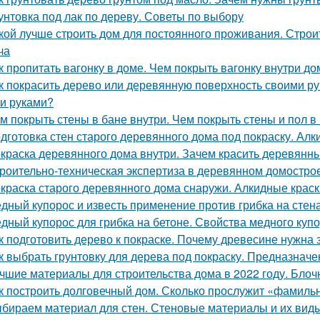
унтовка под лак по дереву. Советы по выбору
кой лучше строить дом для постоянного проживания. Строи
ча
к пропитать вагонку в доме. Чем покрыть вагонку внутри д
к покрасить дерево или деревянную поверхность своими ру
и руками?
м покрыть стены в бане внутри. Чем покрыть стены и пол в
дготовка стен старого деревянного дома под покраску. Ал
краска деревянного дома внутри. Зачем красить деревянн
роительно-техническая экспертиза в деревянном домострое
краска старого деревянного дома снаружи. Алкидные краск
дный купорос и известь применение против грибка на стенах
дный купорос для грибка на бетоне. Свойства медного куп
к подготовить дерево к покраске. Почему древесине нужна
к выбрать грунтовку для дерева под покраску. Предназначе
чшие материалы для строительства дома в 2022 году. Бло
к построить долговечный дом. Сколько прослужит «фамиль
бираем материал для стен. Стеновые материалы и их виды