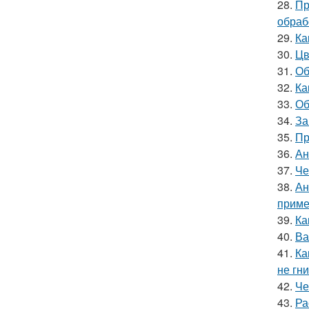
28.
Пр
обраб
29.
Ка
30.
Цв
31.
Об
32.
Ка
33.
Об
34.
За
35.
Пр
36.
Ан
37.
Че
38.
Ан
приме
39.
Ка
40.
Ва
41.
Ка
не гн
42.
Че
43.
Ра