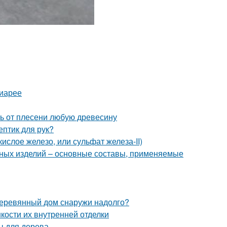
диарее
ть от плесени любую древесину
ептик для рук?
ислое железо, или сульфат железа-II)
янных изделий – основные составы, применяемые
 деревянный дом снаружи надолго?
кости их внутренней отделки
ы для дерева