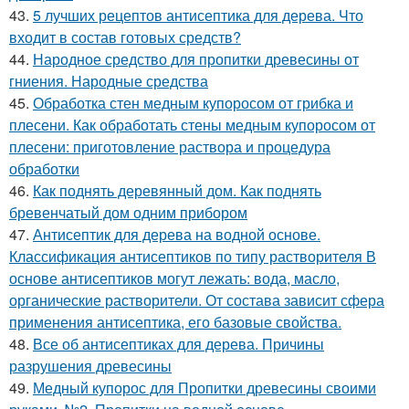
43.
5 лучших рецептов антисептика для дерева. Что
входит в состав готовых средств?
44.
Народное средство для пропитки древесины от
гниения. Народные средства
45.
Обработка стен медным купоросом от грибка и
плесени. Как обработать стены медным купоросом от
плесени: приготовление раствора и процедура
обработки
46.
Как поднять деревянный дом. Как поднять
бревенчатый дом одним прибором
47.
Антисептик для дерева на водной основе.
Классификация антисептиков по типу растворителя В
основе антисептиков могут лежать: вода, масло,
органические растворители. От состава зависит сфера
применения антисептика, его базовые свойства.
48.
Все об антисептиках для дерева. Причины
разрушения древесины
49.
Медный купорос для Пропитки древесины своими