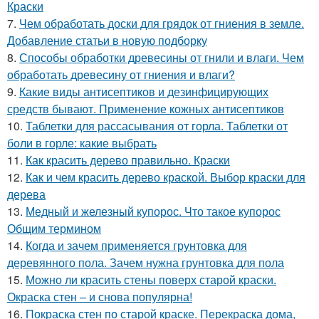
Краски
7.
Чем обработать доски для грядок от гниения в земле.
Добавление статьи в новую подборку
8.
Способы обработки древесины от гнили и влаги. Чем
обработать древесину от гниения и влаги?
9.
Какие виды антисептиков и дезинфицирующих
средств бывают. Применение кожных антисептиков
10.
Таблетки для рассасывания от горла. Таблетки от
боли в горле: какие выбрать
11.
Как красить дерево правильно. Краски
12.
Как и чем красить дерево краской. Выбор краски для
дерева
13.
Медный и железный купорос. Что такое купорос
Общим термином
14.
Когда и зачем применяется грунтовка для
деревянного пола. Зачем нужна грунтовка для пола
15.
Можно ли красить стены поверх старой краски.
Окраска стен – и снова популярна!
16.
Покраска стен по старой краске. Перекраска дома,