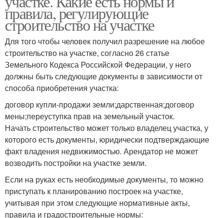
участке. Какие есть нормы и
правила, регулирующие
строительство на участке
Участок при
Для того чтобы человек получил разрешение на любое
Земельный участок
строительстве
строительство на участке, согласно 26 статье
Земельного Кодекса Российской Федерации, у него
должны быть следующие документы в зависимости от
способа приобретения участка:
Строительства на
Требования для
дачном участке
строительства
договор купли-продажи земли;дарственная;договор
мены;переуступка прав на земельный участок.
Начать строительство может только владелец участка, у
которого есть документы, юридически подтверждающие
факт владения недвижимостью. Арендатор не может
возводить постройки на участке земли.
Если на руках есть необходимые документы, то можно
приступать к планированию построек на участке,
учитывая при этом следующие нормативные акты,
правила и градостроительные нормы: