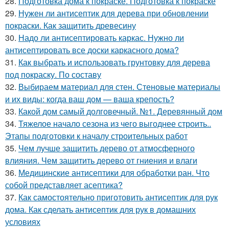
28.
Подготовка дома к покраске. Подготовка к покраске
29.
Нужен ли антисептик для дерева при обновлении
покраски. Как защитить древесину
30.
Надо ли антисептировать каркас. Нужно ли
антисептировать все доски каркасного дома?
31.
Как выбрать и использовать грунтовку для дерева
под покраску. По составу
32.
Выбираем материал для стен. Стеновые материалы
и их виды: когда ваш дом — ваша крепость?
33.
Какой дом самый долговечный. №1. Деревянный дом
34.
Тяжелое начало сезона из чего выгоднее строить..
Этапы подготовки к началу строительных работ
35.
Чем лучше защитить дерево от атмосферного
влияния. Чем защитить дерево от гниения и влаги
36.
Медицинские антисептики для обработки ран. Что
собой представляет асептика?
37.
Как самостоятельно приготовить антисептик для рук
дома. Как сделать антисептик для рук в домашних
условиях