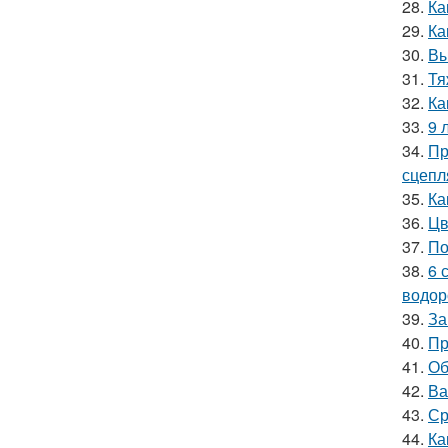
28.
Ка
29.
Ка
30.
Вы
31.
Тя
32.
Ка
33.
9 
34.
Пр
сцепл
35.
Ка
36.
Цв
37.
По
38.
6 
водор
39.
За
40.
Пр
41.
Об
42.
Ва
43.
Ср
44.
Ка