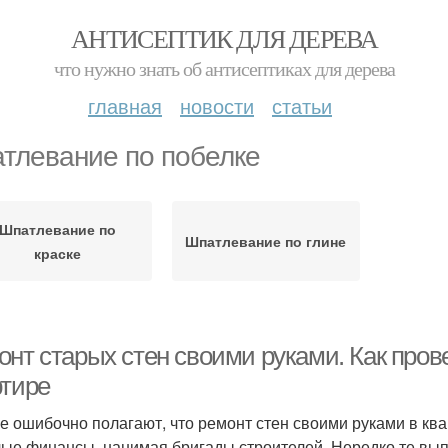
АНТИСЕПТИК ДЛЯ ДЕРЕВА
что нужно знать об антисептиках для дерева
главная
новости
статьи
тлевание по побелке
Шпатлевание по
Шпатлевание по глине
краске
онт старых стен своими руками. Как пров
ртире
е ошибочно полагают, что ремонт стен своими руками в кв
ые финансы, нанимая бригады строителей. Нередко те вып