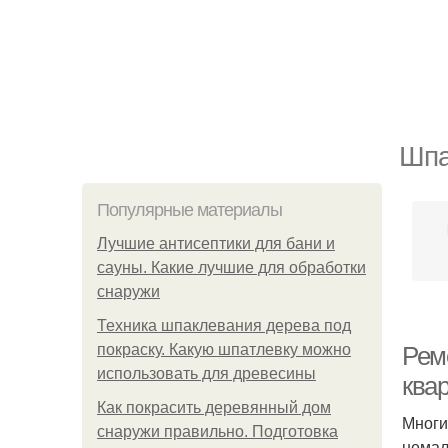
Шпа
Популярные материалы
Лучшие антисептики для бани и
сауны. Какие лучшие для обработки
снаружи
Техника шпаклевания дерева под
покраску. Какую шпатлевку можно
Рем
использовать для древесины
ква
Как покрасить деревянный дом
Многи
снаружи правильно. Подготовка
немал