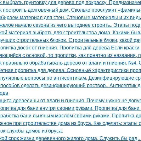
к выбрать грунтовку для дерева под покраску. Предназначе
к построить долговечный дом. Сколько прослужит «фамиль
бираем материал для стен. Стеновые материалы и их виды
желое начало сезона из чего выгоднее строить.. Этапы под
кой материал выбрать для строительства дома. Какими бы
лучших строительных блоков. Строительные блоки, какой 
опитка досок от гниения. Пропитка для дерева Если краски
яющийся с основой, то пропитки, как понятно из названия,
к правильно обрабатывать дерево от влаги и гниения. №4.
етная пропитка для дерева. Основные характеристики проп
пулярные вопросы по антисептикам. Дезинфицирующие сре
способов сделать дезинфицирующий раствор.. Антисептик д
ода
щита древесины от влаги и гниения. Почему нужно не допу
опитка для бани внутри своими руками. Пропитка для бани
работка бани льняным маслом своими руками. Пропитка 
жное при строительстве дома из бруса. Как сделать: этапы 
ок службы домов из бруса.
кой срок жизни деревянного жилого дома. Служить бы рад