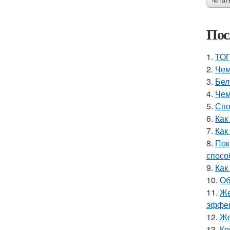
читат
Пос
1.
ТОП
2.
Чем
3.
Бел
4.
Чем
5.
Спо
6.
Как
7.
Как
8.
Пок
спосо
9.
Как
10.
Об
11.
Же
эффек
12.
Же
13.
Ко