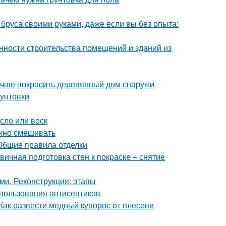
 бруса своими руками, даже если вы без опыта:
нности строительства помещений и зданий из
лучше покрасить деревянный дом снаружи
рунтовки
сло или воск
ожно смешивать
 Общие правила отделки
вичная подготовка стен к покраске – снятие
ми. Реконструкция: этапы
пользования антисептиков
 Как развести медный купорос от плесени