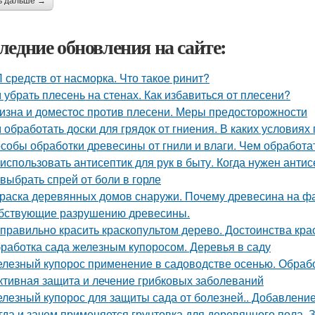
ь дальше →
ледние обновления на сайте:
 средств от насморка. Что такое ринит?
 убрать плесень на стенах. Как избавиться от плесени?
изна и доместос против плесени. Меры предосторожности
 обработать доски для грядок от гниения. В каких условия
собы обработки древесины от гнили и влаги. Чем обработат
 использовать антисептик для рук в быту. Когда нужен антис
 выбрать спрей от боли в горле
раска деревянных домов снаружи. Почему древесина на ф
бствующие разрушению древесины.
 правильно красить краскопультом дерево. Достоинства кра
работка сада железным купоросом. Деревья в саду
лезный купорос применение в садоводстве осенью. Обраб
тивная защита и лечение грибковых заболеваний
лезный купорос для защиты сада от болезней.. Добавление
гда и зачем применяется грунтовка для деревянного пола. 