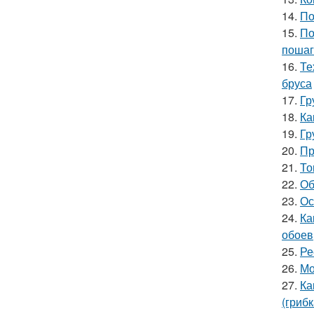
14.
По
15.
По
пошаг
16.
Те
бруса
17.
Гр
18.
Ка
19.
Гр
20.
Пр
21.
То
22.
Об
23.
Ос
24.
Ка
обоев
25.
Ре
26.
Мо
27.
Ка
(грибк