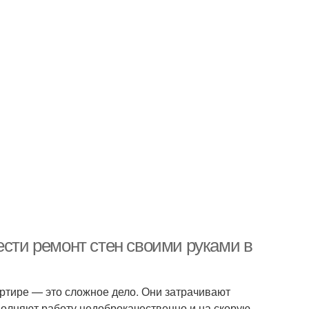
ести ремонт стен своими руками в
артире — это сложное дело. Они затрачивают
олняют работу недоброкачественно и на скорую