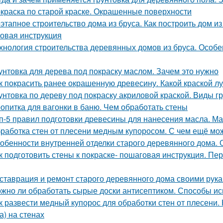
краска по старой краске. Окрашенные поверхности
этапное строительство дома из бруса. Как построить дом из
овая инструкция
хнология строительства деревянных домов из бруса. Особе
унтовка для дерева под покраску маслом. Зачем это нужно
к покрасить ранее окрашенную древесину. Какой краской 
унтовка по дереву под покраску акриловой краской. Виды г
опитка для вагонки в баню. Чем обработать стены
п-5 правил подготовки древесины для нанесения масла. Ма
работка стен от плесени медным купоросом. С чем ещё м
обенности внутренней отделки старого деревянного дома.
к подготовить стены к покраске- пошаговая инструкция. Пер
ставрация и ремонт старого деревянного дома своими рука
жно ли обработать сырые доски антисептиком. Способы ис
к развести медный купорос для обработки стен от плесени.
а) на стенах