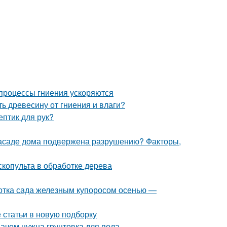
х процессы гниения ускоряются
ь древесину от гниения и влаги?
ептик для рук?
асаде дома подвержена разрушению? Факторы,
скопульта в обработке дерева
отка сада железным купоросом осенью —
 статьи в новую подборку
Зачем нужна грунтовка для пола