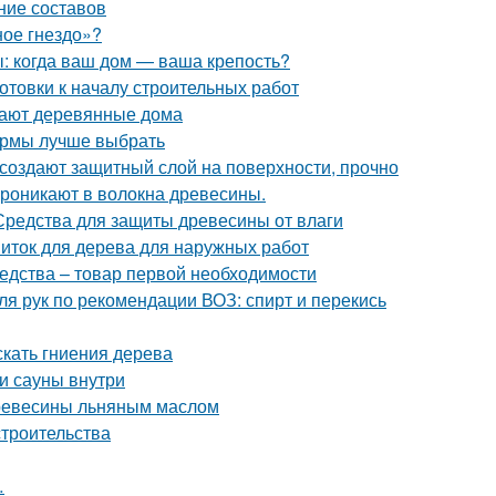
ние составов
ное гнездо»?
: когда ваш дом — ваша крепость?
готовки к началу строительных работ
вают деревянные дома
фирмы лучше выбрать
 создают защитный слой на поверхности, прочно
 проникают в волокна древесины.
 Средства для защиты древесины от влаги
иток для дерева для наружных работ
дства – товар первой необходимости
ля рук по рекомендации ВОЗ: спирт и перекись
скать гниения дерева
 и сауны внутри
древесины льняным маслом
строительства
…