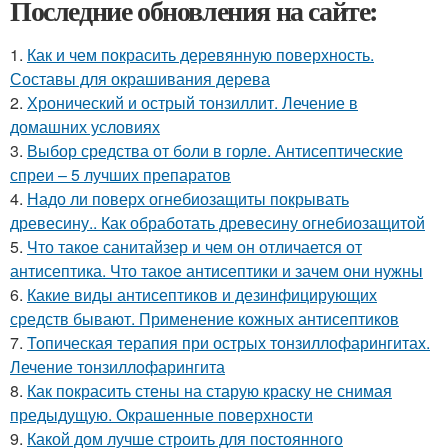
Последние обновления на сайте:
1.
Как и чем покрасить деревянную поверхность.
Составы для окрашивания дерева
2.
Хронический и острый тонзиллит. Лечение в
домашних условиях
3.
Выбор средства от боли в горле. Антисептические
спреи – 5 лучших препаратов
4.
Надо ли поверх огнебиозащиты покрывать
древесину.. Как обработать древесину огнебиозащитой
5.
Что такое санитайзер и чем он отличается от
антисептика. Что такое антисептики и зачем они нужны
6.
Какие виды антисептиков и дезинфицирующих
средств бывают. Применение кожных антисептиков
7.
Топическая терапия при острых тонзиллофарингитах.
Лечение тонзиллофарингита
8.
Как покрасить стены на старую краску не снимая
предыдущую. Окрашенные поверхности
9.
Какой дом лучше строить для постоянного