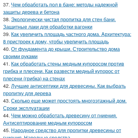
37.
Чем обработать пол в бане: методы надежной
защиты дерева и бетона
38.
Экологически чистая пропитка для стен бани.
Защитные лаки для обработки вагонки
39.
Как увеличить площадь частного дома. Aрхитектура:
8 пристроек к дому, чтобы увеличить площадь
40.
От фундамента до крыши. Строительство дома
своими руками
41.
Как обработать стены медным купоросом против
грибка и плесени. Как развести медный купорос от
плесени (грибка) на стенах
42.
Лучшие антисептики для древесины. Как выбрать
пропитку для дерева
43.
Сколько еще может простоять многоэтажный дом.
Сроки эксплуатации
44.
Чем можно обработать древесину от гниения.
Антисептирование медным купоросом
45.
Народное средство для пропитки древесины от
гниения. Народные средства