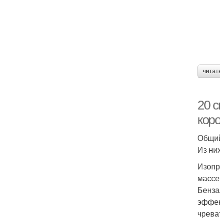
читат
20 с
кор
Общий
Из ни
Изопр
массе
Бенза
эффек
чрева