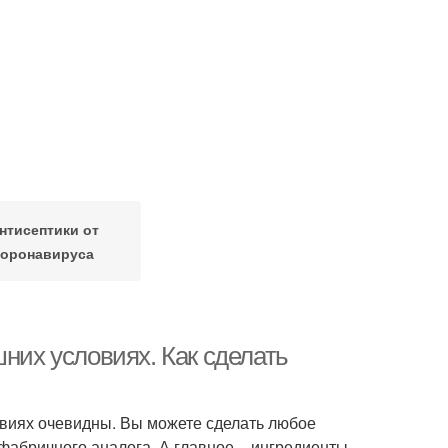
нтисептики от
коронавируса
шних условиях. Как сделать
виях очевидны. Вы можете сделать любое
 фабричного аналога. А главное – ингредиенты