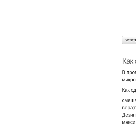
читат
Как
В про
микро
Как с
смеша
вера;
Дезин
макси