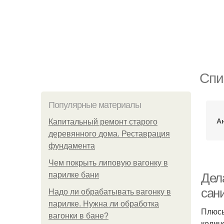
Спи
Популярные материалы
Ан
Капитальный ремонт старого
деревянного дома. Реставрация
фундамента
Чем покрыть липовую вагонку в
парилке бани
Дела
сан
Надо ли обрабатывать вагонку в
парилке. Нужна ли обработка
Плюсы
вагонки в бане?
колич