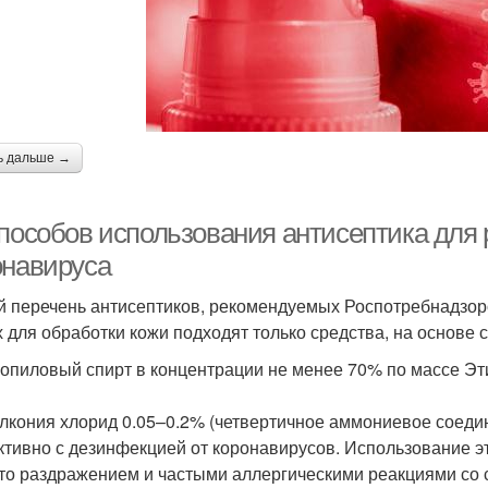
ь дальше →
пособов использования антисептика для р
онавируса
 перечень антисептиков, рекомендуемых Роспотребнадзоро
х для обработки кожи подходят только средства, на основе 
опиловый спирт в концентрации не менее 70% по массе Эт
лкония хлорид 0.05–0.2% (четвертичное аммониевое соедин
тивно с дезинфекцией от коронавирусов. Использование эт
то раздражением и частыми аллергическими реакциями со 