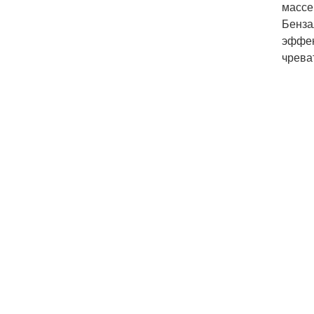
массе
Бенза
эффек
чрева