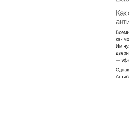
Как 
ант
Всеми
как м
Им ну
дверн
— эфи
Однак
Антиб