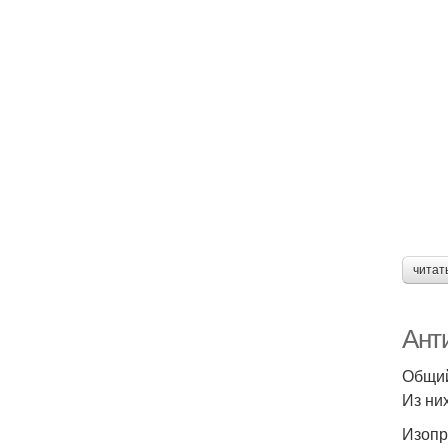
читат
Ант
Общий
Из ни
Изопр