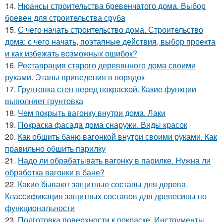
14.
Нюансы строительства бревенчатого дома. Выбор
бревен для строительства сруба
15.
С чего начать строительство дома. Строительство
дома: с чего начать, поэтапные действия, выбор проекта
и как избежать возможных ошибок?
16.
Реставрация старого деревянного дома своими
руками. Этапы приведения в порядок
17.
Грунтовка стен перед покраской. Какие функции
выполняет грунтовка
18.
Чем покрыть вагонку внутри дома. Лаки
19.
Покраска фасада дома снаружи. Виды красок
20.
Как обшить баню вагонкой внутри своими руками. Как
правильно обшить парилку
21.
Надо ли обрабатывать вагонку в парилке. Нужна ли
обработка вагонки в бане?
22.
Какие бывают защитные составы для дерева.
Классификация защитных составов для древесины по
функциональности
23.
Подготовка поверхности к покраске. Инструменты