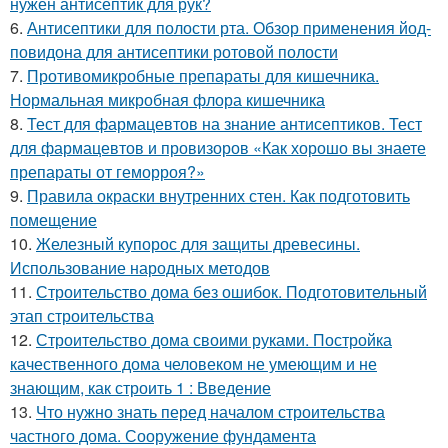
нужен антисептик для рук?
6.
Антисептики для полости рта. Обзор применения йод-
повидона для антисептики ротовой полости
7.
Противомикробные препараты для кишечника.
Нормальная микробная флора кишечника
8.
Тест для фармацевтов на знание антисептиков. Тест
для фармацевтов и провизоров «Как хорошо вы знаете
препараты от геморроя?»
9.
Правила окраски внутренних стен. Как подготовить
помещение
10.
Железный купорос для защиты древесины.
Использование народных методов
11.
Строительство дома без ошибок. Подготовительный
этап строительства
12.
Строительство дома своими руками. Постройка
качественного дома человеком не умеющим и не
знающим, как строить 1 : Введение
13.
Что нужно знать перед началом строительства
частного дома. Сооружение фундамента