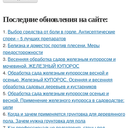
Последние обновления на сайте:
1.
Выбор средства от боли в горле. Антисептические
спреи – 5 лучших препаратов
2.
Белизна и доместос против плесени. Меры
предосторожности
3.
Весенняя обработка садов железным купоросом и
мочевиной. ЖЕЛЕЗНЫЙ КУПОРОС
4.
Обработка сада железным купоросом весной и
осенью. Железный КУПОРОС. Осенняя и весенняя
обработка садовых деревьев и кустарников
5.
Обработка сада железным купоросом осенью и
весной. Применение железного купороса в садоводстве:
цели
6.
Когда и зачем применяется грунтовка для деревянного
пола. Зачем нужна грунтовка для пола
7.
Как профессионально подготовить стены под