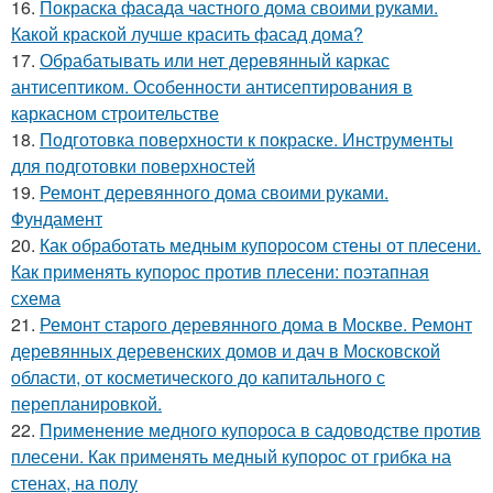
16.
Покраска фасада частного дома своими руками.
Какой краской лучше красить фасад дома?
17.
Обрабатывать или нет деревянный каркас
антисептиком. Особенности антисептирования в
каркасном строительстве
18.
Подготовка поверхности к покраске. Инструменты
для подготовки поверхностей
19.
Ремонт деревянного дома своими руками.
Фундамент
20.
Как обработать медным купоросом стены от плесени.
Как применять купорос против плесени: поэтапная
схема
21.
Ремонт старого деревянного дома в Москве. Ремонт
деревянных деревенских домов и дач в Московской
области, от косметического до капитального с
перепланировкой.
22.
Применение медного купороса в садоводстве против
плесени. Как применять медный купорос от грибка на
стенах, на полу